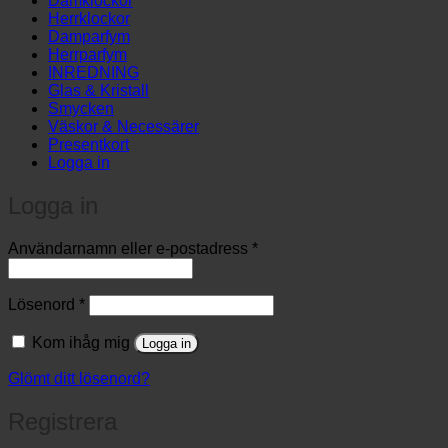
Damklockor
Herrklockor
Damparfym
Herrparfym
INREDNING
Glas & Kristall
Smycken
Väskor & Necessärer
Presentkort
Logga in
Logga in
Obligatoriskt
Användarnamn eller e-postadress
*
Obligatoriskt
Lösenord
*
Kom ihåg mig
Logga in
Glömt ditt lösenord?
Registrera