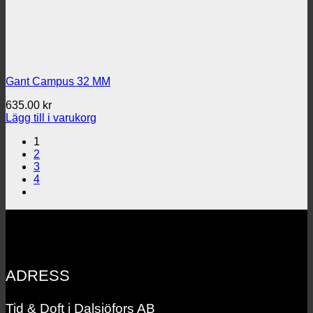
Gant Campus 32 MM
635.00
kr
Lägg till i varukorg
1
2
3
4
ADRESS
Tid & Doft i Dalsjöfors AB