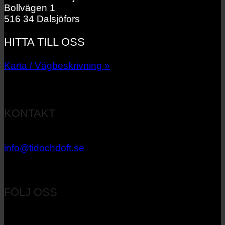
Bollvägen 1
516 34 Dalsjöfors
HITTA TILL OSS
Karta / Vägbeskrivning »
KONTAKT
033 – 27 06 40
info@tidochdoft.se
Orgnr: 556537-7545
FÖLJ OSS