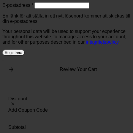
Obligatoriskt
E-postadress
*
En länk för att ställa in ett nytt lösenord kommer att skickas till
din e-postadress.
Your personal data will be used to support your experience
throughout this website, to manage access to your account,
and for other purposes described in our
integritetspolicy
.
Registrera
Review Your Cart
Discount
Add Coupon Code
Subtotal