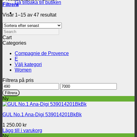
Gå tillbaka till butiken
Filtrera
Sortera
Visar 1–15 av 47 resultat
efter
senaste
Search
Cart
Categories
Compagnie de Provence
E
Välj kategori
Women
Filtrera på pris
Min
Max
pris
pris
Filtrera
Ny
GUL No.1 Ana-Digi 539014201BkBk
1 250.00
kr
Lägg till i varukorg
Ny