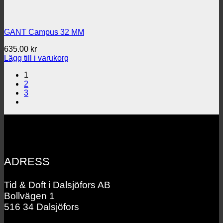
GANT Campus 32 MM
635.00
kr
Lägg till i varukorg
1
2
3
ADRESS
Tid & Doft i Dalsjöfors AB
Bollvägen 1
516 34 Dalsjöfors