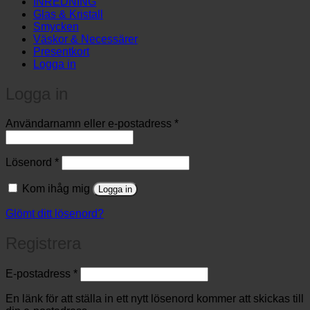
INREDNING
Glas & Kristall
Smycken
Väskor & Necessärer
Presentkort
Logga in
Logga in
Obligatoriskt
Användarnamn eller e-postadress
*
Obligatoriskt
Lösenord
*
Kom ihåg mig
Logga in
Glömt ditt lösenord?
Registrera
Obligatoriskt
E-postadress
*
En länk för att ställa in ett nytt lösenord kommer att skickas till