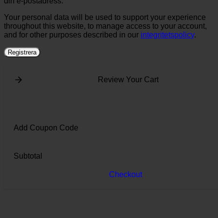
din e-postadress.
Your personal data will be used to support your experience
throughout this website, to manage access to your account,
and for other purposes described in our
integritetspolicy
.
Registrera
Review Your Cart
Add Coupon Code
Subtotal
Checkout