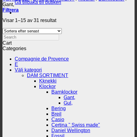
Gå tillbaka till butiken
Gant,
Filtrera
Sortera
Visar 1–15 av 31 resultat
efter
senaste
Search
Cart
Categories
Compagnie de Provence
E
Välj kategori
DAM SORTIMENT
Kknekki
Klockor
Barnklockor
Gant,
Gul,
Bering
Breil
Casio
Certina " Swiss made"
Daniel Wellington
Fossil