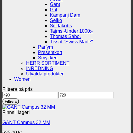
Gant
Gul
Kampanj Dam
Seiko
Sif Jakobs
Tajms -Under 1000:-
Thomas Sabo.
Tissot "Swiss Made"
Parfym
Presentkort
Smycken
HERR SORTIMENT
INREDNING
Utvalda produkter
Women
Filtrera på pris
Min
Max
pris
pris
Filtrera
Finns i lager!
GANT Campus 32 MM
635.00
kr