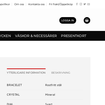
pvillkor
Om oss
Kontakta oss
Fri frakt/Öppetköp
LOGGA IN
YCKEN
VÄSKOR & NECESSÄRER
PRESENTKORT
YTTERLIGARE INFORMATION
BESKRIVNING
BRACELET
Rostfritt stål
CRYSTAL
Mineral
DIAL
Svart