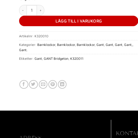
GANT Campus 32 MM mängd
LÄGG TILL I VARUKORG
Artikelnr:
K320010
Kategorier:
Barnklockor
,
Barnklockor
,
Barnklockor
,
Gant
,
Gant
,
Gant
,
Gant,
,
Gant.
Etiketter:
Gant
,
GANT Bridgeton
,
K320011
KONTA