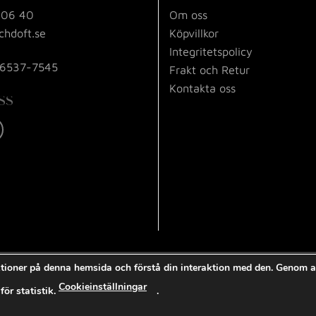
 06 40
Om oss
chdoft.se
Köpvillkor
Integritetspolicy
56537-7545
Frakt och Retur
Kontakta oss
SS
tioner på denna hemsida och förstå din interaktion med den. Genom at
Visa
MasterCard
PayPal
Swish
Cookieinställningar
(SE)
ör statistik.
.
2026 © Tid och Doft i Dalsjöfors AB