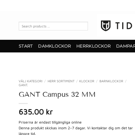
Skip
to
content
Search
products
…
START
DAMKLOCKOR
HERRKLOCKOR
DAMPA
VÄLJ KATEGORI
/
HERR SORTIMENT
/
KLOCKOR
/
BARNKLOCKOR
/
GANT.
GANT Campus 32 MM
635.00 kr
Priserna är endast tillgängliga online
Denna produkt skickas inom 2–7 dagar. Vi kontaktar dig om det tar
längre tid.