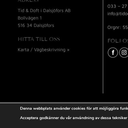
ADRESS
033 – 27
Tid & Doft i Dalsjöfors AB
info@tido
Bollvägen 1
516 34 Dalsjöfors
Orgnr: 5
HITTA TILL OSS
FÖLJ O
Karta / Vägbeskrivning »
Denna webbplats använder cookies för att möjliggöra funk
Acceptera godkänner du vår användning av dessa tekniker f