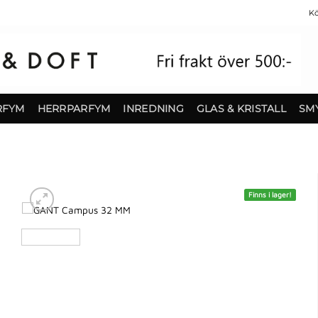
Kö
RFYM
HERRPARFYM
INREDNING
GLAS & KRISTALL
SM
Finns i lager!