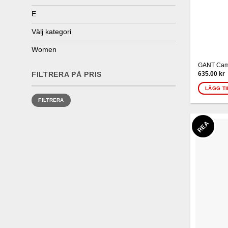
E
Välj kategori
Women
GANT Cam
635.00
kr
FILTRERA PÅ PRIS
LÄGG TI
Min
Max
FILTRERA
pris
pris
REA