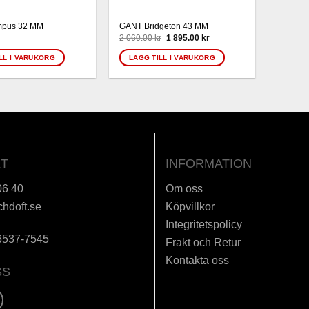
pus 32 MM
GANT Bridgeton 43 MM
Det
Det
2 060.00
kr
1 895.00
kr
ursprungliga
nuvarande
priset
priset
LL I VARUKORG
LÄGG TILL I VARUKORG
var:
är:
2
1
060.00 kr.
895.00 kr.
T
INFORMATION
06 40
Om oss
chdoft.se
Köpvillkor
Integritetspolicy
6537-7545
Frakt och Retur
Kontakta oss
SS