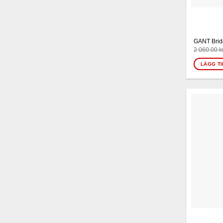
GANT Brid
2 060.00
k
LÄGG TI