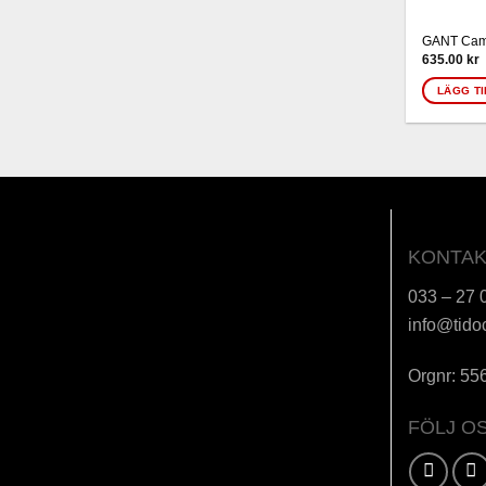
GANT Cam
635.00
kr
LÄGG TI
KONTAK
033 – 27 
info@tido
Orgnr: 55
FÖLJ O
Karta / Vägbeskrivning »