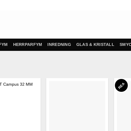
FYM
HERRPARFYM
INREDNING
GLAS & KRISTALL
SMY
REA
Finns i lager!
Finns i lager!