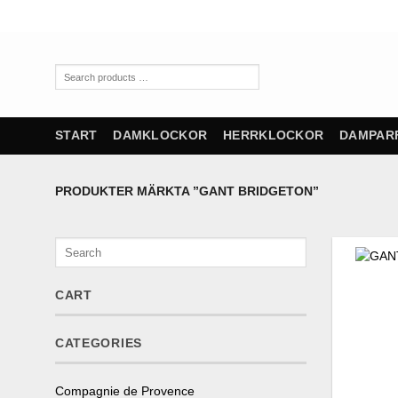
Skip
to
content
Search
products
…
START
DAMKLOCKOR
HERRKLOCKOR
DAMPAR
PRODUKTER MÄRKTA ”GANT BRIDGETON”
Search
CART
CATEGORIES
Compagnie de Provence