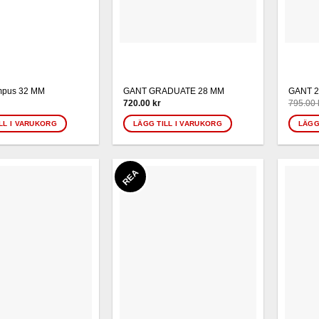
pus 32 MM
GANT GRADUATE 28 MM
GANT 
720.00
kr
795.00
LL I VARUKORG
LÄGG TILL I VARUKORG
LÄGG
REA