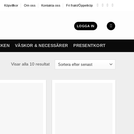
Köpvillkor
Om oss
Kontakta oss
Fri frakt/Öppetköp
LOGGA IN
CKEN
VÄSKOR & NECESSÄRER
PRESENTKORT
Sortera
Visar alla 10 resultat
efter
senaste
Finns i lager!