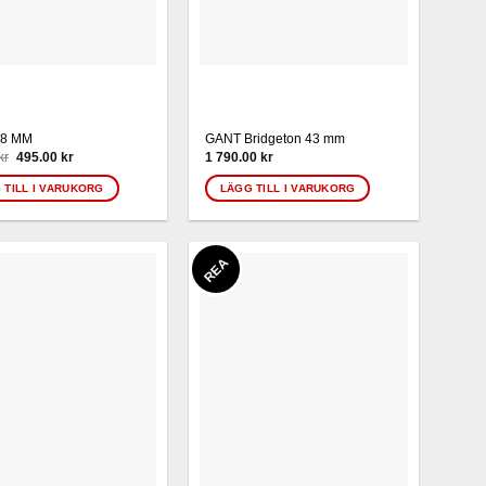
28 MM
GANT Bridgeton 43 mm
Det
Det
kr
495.00
kr
1 790.00
kr
ursprungliga
nuvarande
priset
priset
 TILL I VARUKORG
LÄGG TILL I VARUKORG
var:
är:
795.00 kr.
495.00 kr.
REA
Finns i lager!