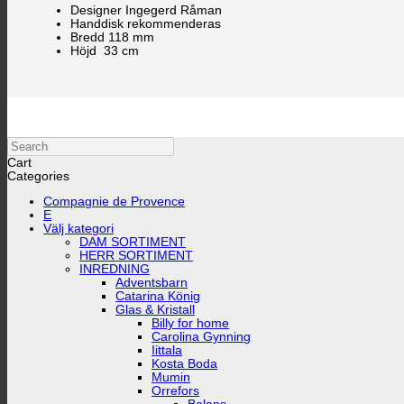
Designer
Ingegerd Råman
Handdisk rekommenderas
Bredd
118 mm
Höjd 33 cm
Search
Cart
Categories
Compagnie de Provence
E
Välj kategori
DAM SORTIMENT
HERR SORTIMENT
INREDNING
Adventsbarn
Catarina König
Glas & Kristall
Billy for home
Carolina Gynning
Iittala
Kosta Boda
Mumin
Orrefors