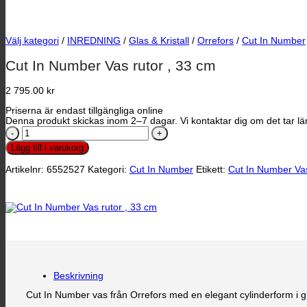
Välj kategori
/
INREDNING
/
Glas & Kristall
/
Orrefors
/
Cut In Number
Cut In Number Vas rutor , 33 cm
2 795.00
kr
Priserna är endast tillgängliga online
Denna produkt skickas inom 2–7 dagar. Vi kontaktar dig om det tar län
Cut
In
Lägg till i varukorg
Number
Vas
Artikelnr:
6552527
Kategori:
Cut In Number
Etikett:
Cut In Number Va
rutor
,
33
cm
mängd
Beskrivning
Cut In Number vas från Orrefors med en elegant cylinderform i gl