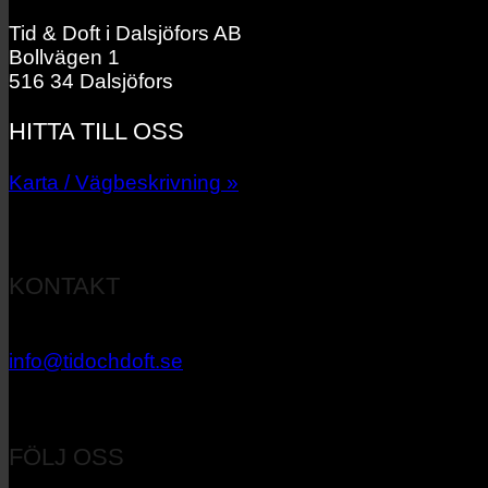
Tid & Doft i Dalsjöfors AB
Bollvägen 1
516 34 Dalsjöfors
HITTA TILL OSS
Karta / Vägbeskrivning »
KONTAKT
033 – 27 06 40
info@tidochdoft.se
Orgnr: 556537-7545
FÖLJ OSS