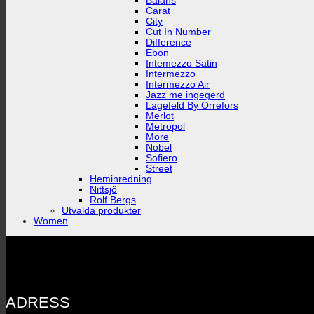
Balans
Carat
City
Cut In Number
Difference
Ebon
Intemezzo Satin
Intermezzo
Intermezzo Air
Jazz me ingegerd
Lagefeld By Orrefors
Merlot
Metropol
More
Nobel
Sofiero
Street
Heminredning
Nittsjö
Rolf Bergs
Utvalda produkter
Women
ADRESS