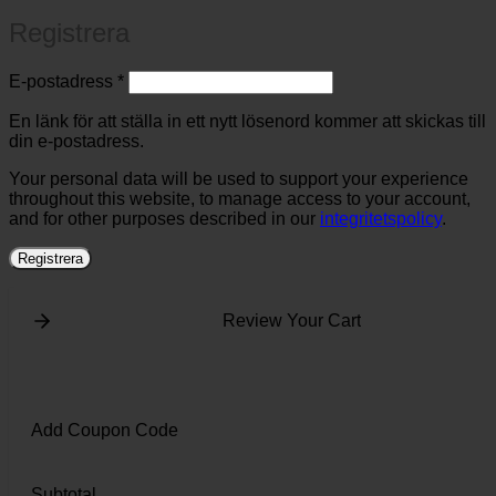
Registrera
Obligatoriskt
E-postadress
*
En länk för att ställa in ett nytt lösenord kommer att skickas till
din e-postadress.
Your personal data will be used to support your experience
throughout this website, to manage access to your account,
and for other purposes described in our
integritetspolicy
.
Registrera
Review Your Cart
Add Coupon Code
Subtotal