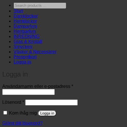
Search
products
Start
…
Damklockor
Herrklockor
Damparfym
Herrparfym
INREDNING
Glas & Kristall
Smycken
Väskor & Necessärer
Presentkort
Logga in
Logga in
Obligatoriskt
Användarnamn eller e-postadress
*
Obligatoriskt
Lösenord
*
Kom ihåg mig
Logga in
Glömt ditt lösenord?