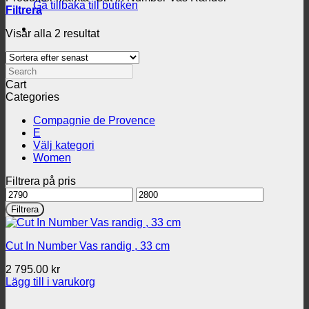
Gå tillbaka till butiken
Filtrera
Sortera
Visar alla 2 resultat
efter
senaste
Search
Cart
Categories
Compagnie de Provence
E
Välj kategori
Women
Filtrera på pris
Min
Max
pris
pris
Filtrera
Cut In Number Vas randig , 33 cm
2 795.00
kr
Lägg till i varukorg