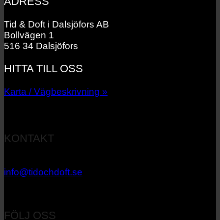
ADRESS
Tid & Doft i Dalsjöfors AB
Bollvägen 1
516 34 Dalsjöfors
HITTA TILL OSS
Karta / Vägbeskrivning »
KONTAKT
033 – 27 06 40
info@tidochdoft.se
Orgnr: 556537-7545
FÖLJ OSS