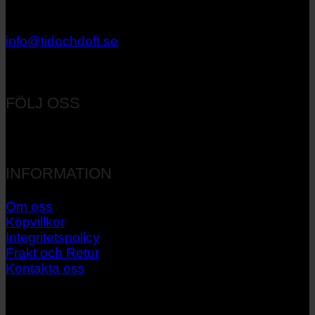
033 – 27 06 40
info@tidochdoft.se
Orgnr: 556537-7545
FÖLJ OSS
INFORMATION
Om oss
Köpvillkor
Integritetspolicy
Frakt och Retur
Kontakta oss