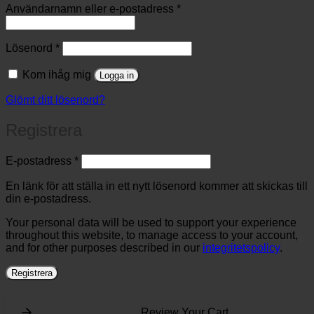
Obligatoriskt
Användarnamn eller e-postadress
*
Obligatoriskt
Lösenord
*
Kom ihåg mig
Logga in
Glömt ditt lösenord?
Registrera
Obligatoriskt
E-postadress
*
En länk för att ställa in ett nytt lösenord kommer att skickas till
din e-postadress.
Your personal data will be used to support your experience
throughout this website, to manage access to your account,
and for other purposes described in our
integritetspolicy
.
Registrera
Review Your Cart