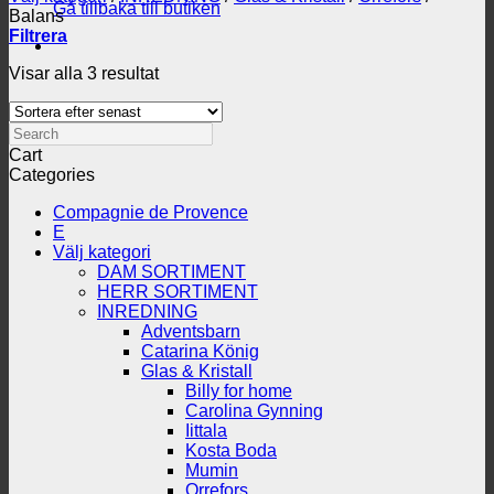
Gå tillbaka till butiken
Balans
Filtrera
Sortera
Visar alla 3 resultat
efter
senaste
Search
Cart
Categories
Compagnie de Provence
E
Välj kategori
DAM SORTIMENT
HERR SORTIMENT
INREDNING
Adventsbarn
Catarina König
Glas & Kristall
Billy for home
Carolina Gynning
Iittala
Kosta Boda
Mumin
Orrefors