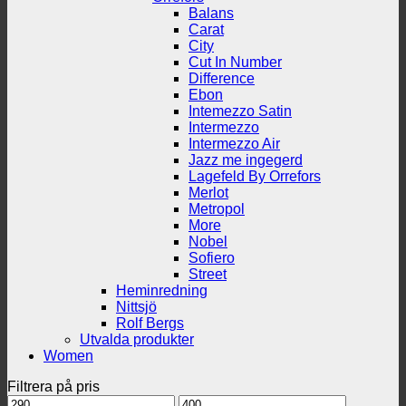
Balans
Carat
City
Cut In Number
Difference
Ebon
Intemezzo Satin
Intermezzo
Intermezzo Air
Jazz me ingegerd
Lagefeld By Orrefors
Merlot
Metropol
More
Nobel
Sofiero
Street
Heminredning
Nittsjö
Rolf Bergs
Utvalda produkter
Women
Filtrera på pris
Min
Max