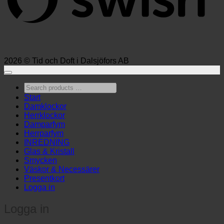
2026 © Tid och Doft i Dalsjöfors AB
Search
products
Start
…
Damklockor
Herrklockor
Damparfym
Herrparfym
INREDNING
Glas & Kristall
Smycken
Väskor & Necessärer
Presentkort
Logga in
Logga in