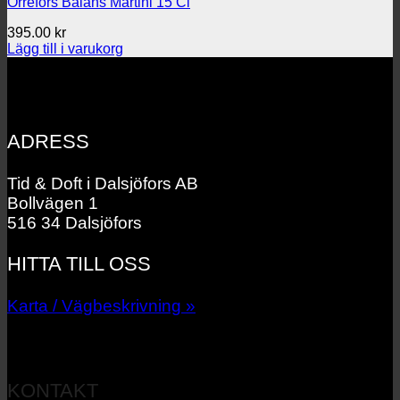
Orrefors Balans Martini 15 Cl
395.00
kr
Lägg till i varukorg
ADRESS
Tid & Doft i Dalsjöfors AB
Bollvägen 1
516 34 Dalsjöfors
HITTA TILL OSS
Karta / Vägbeskrivning »
KONTAKT