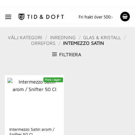
Skip
to
content
VÄLJ KATEGORI
/
INREDNING
/
GLAS & KRISTALL
/
ORREFORS
/
INTEMEZZO SATIN
FILTRERA
Finns i lager!
Intermezzo Satin arom /
Snifter 50 Cl