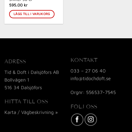
595.00 kr
LÄGG TILL I VARUKORG
KONTAKT
ADRESS
033 – 27 06 40
Tid & Doft i Dalsjöfors AB
info@tidochdoft.se
Bollvägen 1
516 34 Dalsjöfors
Orgnr: 556537-7545
HITTA TILL OSS
FÖLJ OSS
Karta / Vägbeskrivning »