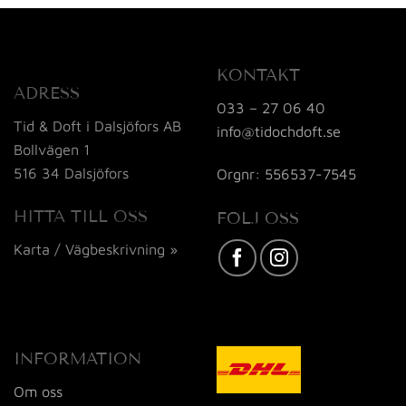
KONTAKT
ADRESS
033 – 27 06 40
Tid & Doft i Dalsjöfors AB
info@tidochdoft.se
Bollvägen 1
516 34 Dalsjöfors
Orgnr: 556537-7545
HITTA TILL OSS
FÖLJ OSS
Karta / Vägbeskrivning »
INFORMATION
Om oss