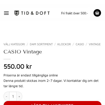
Skip
to
content
VÄLJ KATEGORI
/
DAM SORTIMENT
/
KLOCKOR
/
CASIO
/
VINTAGE
CASIO Vintage
550.00 kr
Priserna är endast tillgängliga online
Denna produkt skickas inom 2–7 dagar. Vi kontaktar dig om det
tar längre tid.
CASIO Vintage mängd