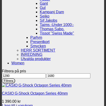
Gant
Gul
Kampanj Dam
Seiko
Sif Jakobs
Tajms -Under 1000:-
Thomas Sabo.
Tissot "Swiss Made"
Parfym
Presentkort
Smycken
HERR SORTIMENT
INREDNING
Utvalda produkter
Women
Filtrera på pris
Min
Max
pris
pris
Filtrera
CASIO G-Shock Octagon Series 40mm
1 390.00
kr
Lägg till i varukorg