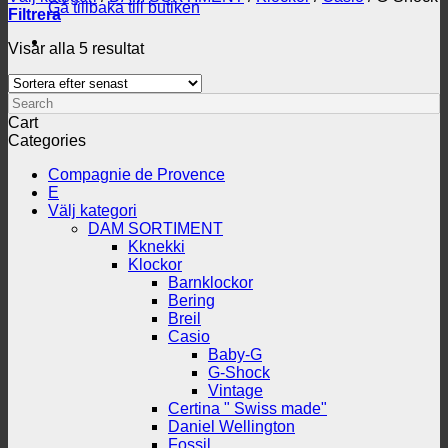
Gå tillbaka till butiken
Filtrera
Sortera
Visar alla 5 resultat
efter
senaste
Search
Cart
Categories
Compagnie de Provence
E
Välj kategori
DAM SORTIMENT
Kknekki
Klockor
Barnklockor
Bering
Breil
Casio
Baby-G
G-Shock
Vintage
Certina " Swiss made"
Daniel Wellington
Fossil