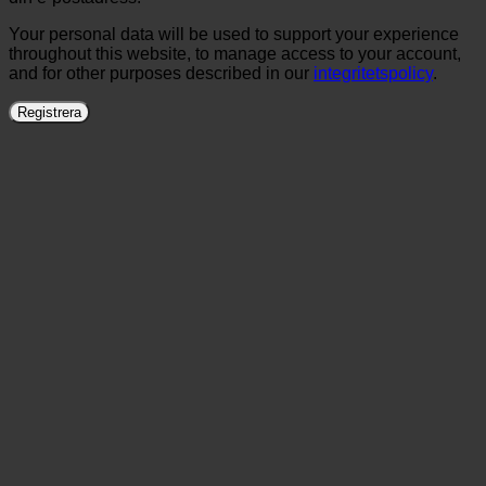
Your personal data will be used to support your experience
throughout this website, to manage access to your account,
and for other purposes described in our
integritetspolicy
.
Registrera