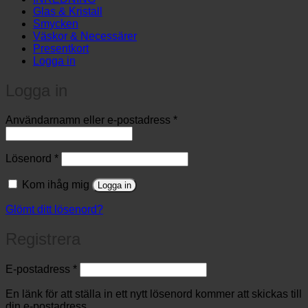
Glas & Kristall
Smycken
Väskor & Necessärer
Presentkort
Logga in
Logga in
Obligatoriskt
Användarnamn eller e-postadress
*
Obligatoriskt
Lösenord
*
Kom ihåg mig
Logga in
Glömt ditt lösenord?
Registrera
Obligatoriskt
E-postadress
*
En länk för att ställa in ett nytt lösenord kommer att skickas till
din e-postadress.