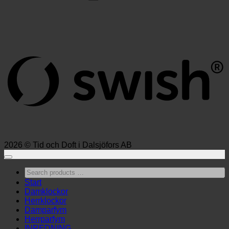
S
(
2026 © Tid och Doft i Dalsjöfors AB
Search
products
Start
…
Damklockor
Herrklockor
Damparfym
Herrparfym
INREDNING