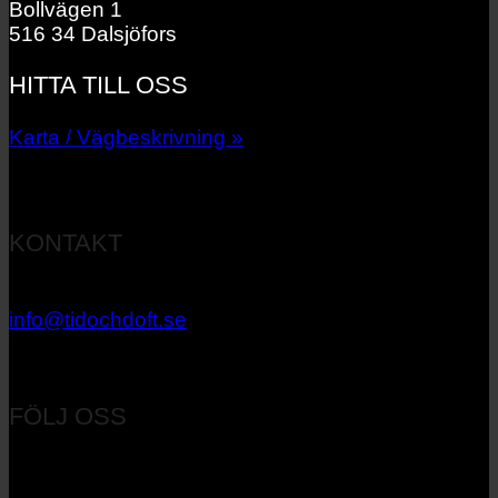
Bollvägen 1
516 34 Dalsjöfors
HITTA TILL OSS
Karta / Vägbeskrivning »
KONTAKT
033 – 27 06 40
info@tidochdoft.se
Orgnr: 556537-7545
FÖLJ OSS