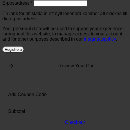
Obligatoriskt
E-postadress
*
En länk för att ställa in ett nytt lösenord kommer att skickas till
din e-postadress.
Your personal data will be used to support your experience
throughout this website, to manage access to your account,
and for other purposes described in our
integritetspolicy
.
Registrera
Review Your Cart
Add Coupon Code
Subtotal
Checkout