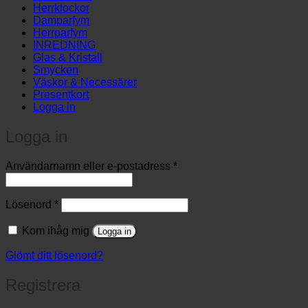
Herrklockor
Damparfym
Herrparfym
INREDNING
Glas & Kristall
Smycken
Väskor & Necessärer
Presentkort
Logga in
Logga in
Obligatoriskt
Användarnamn eller e-postadress
*
Obligatoriskt
Lösenord
*
Kom ihåg mig
Logga in
Glömt ditt lösenord?
Registrera