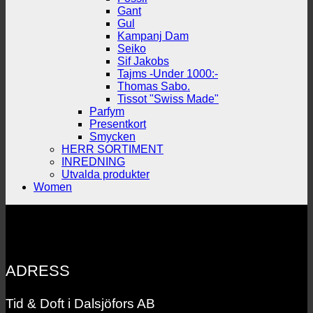
Gant
Gul
Kampanj Dam
Seiko
Sif Jakobs
Tajms -Under 1000:-
Thomas Sabo.
Tissot "Swiss Made"
Parfym
Presentkort
Smycken
HERR SORTIMENT
INREDNING
Utvalda produkter
Women
ADRESS
Tid & Doft i Dalsjöfors AB