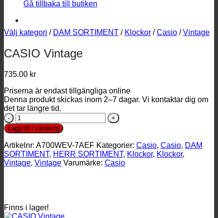
Gå tillbaka till butiken
Välj kategori
/
DAM SORTIMENT
/
Klockor
/
Casio
/
Vintage
CASIO Vintage
735.00
kr
Priserna är endast tillgängliga online
Denna produkt skickas inom 2–7 dagar. Vi kontaktar dig om
det tar längre tid.
CASIO
Vintage
Lägg till i varukorg
mängd
Artikelnr:
A700WEV-7AEF
Kategorier:
Casio
,
Casio
,
DAM
SORTIMENT
,
HERR SORTIMENT
,
Klockor
,
Klockor
,
Vintage
,
Vintage
Varumärke:
Casio
Finns i lager!