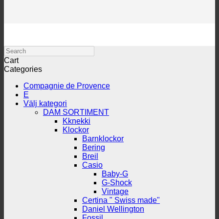
Search
Cart
Categories
Compagnie de Provence
E
Välj kategori
DAM SORTIMENT
Kknekki
Klockor
Barnklockor
Bering
Breil
Casio
Baby-G
G-Shock
Vintage
Certina " Swiss made"
Daniel Wellington
Fossil