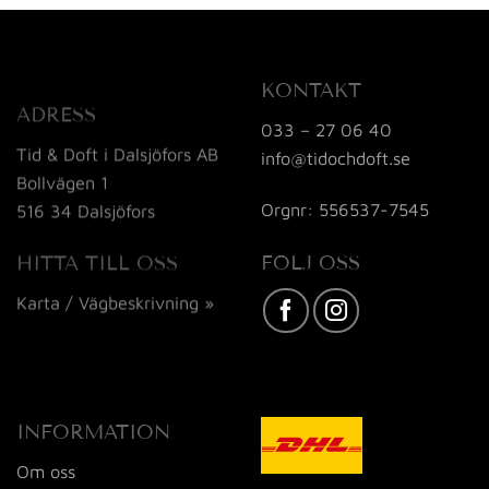
KONTAKT
ADRESS
033 – 27 06 40
Tid & Doft i Dalsjöfors AB
info@tidochdoft.se
Bollvägen 1
Orgnr: 556537-7545
516 34 Dalsjöfors
FÖLJ OSS
HITTA TILL OSS
Karta / Vägbeskrivning »
INFORMATION
Om oss