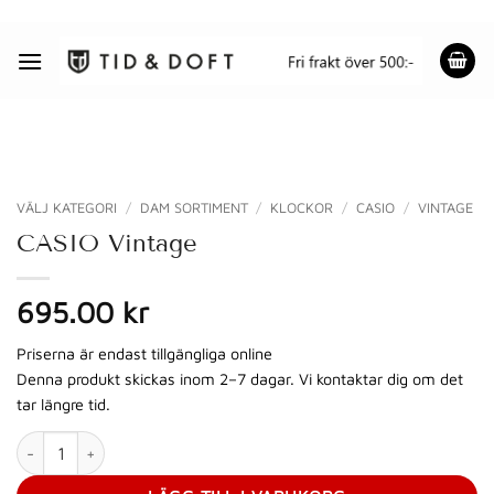
Skip
to
content
VÄLJ KATEGORI
/
DAM SORTIMENT
/
KLOCKOR
/
CASIO
/
VINTAGE
CASIO Vintage
695.00 kr
Priserna är endast tillgängliga online
Denna produkt skickas inom 2–7 dagar. Vi kontaktar dig om det
tar längre tid.
CASIO Vintage mängd