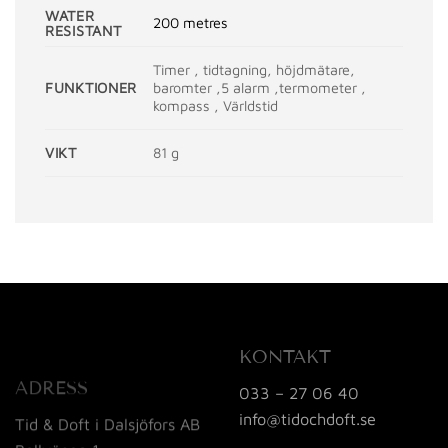
WATER
200 metres
RESISTANT
Timer , tidtagning, höjdmätare,
FUNKTIONER
baromter ,5 alarm ,termometer ,
kompass , Världstid
VIKT
81 g
KONTAKT
ADRESS
033 – 27 06 40
info@tidochdoft.se
Tid & Doft i Dalsjöfors AB