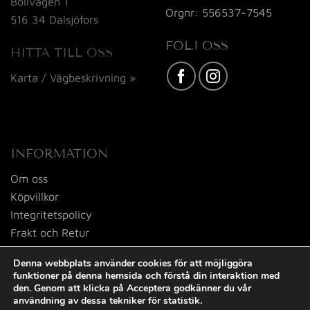
Bollvägen 1
Orgnr: 556537-7545
516 34 Dalsjöfors
FÖLJ OSS
HITTA TILL OSS
Karta / Vägbeskrivning »
INFORMATION
Om oss
Köpvillkor
Integritetspolicy
Frakt och Retur
Kontakta oss
Denna webbplats använder cookies för att möjliggöra
funktioner på denna hemsida och förstå din interaktion med
den. Genom att klicka på Acceptera godkänner du vår
användning av dessa tekniker för statistik.