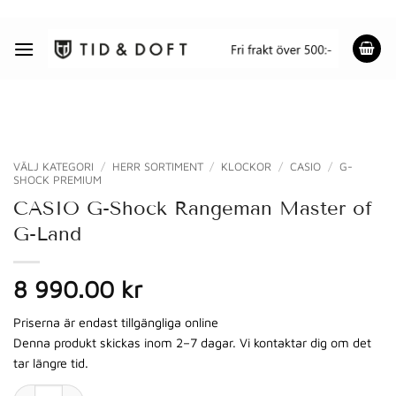
Skip
to
content
VÄLJ KATEGORI
/
HERR SORTIMENT
/
KLOCKOR
/
CASIO
/
G-
SHOCK PREMIUM
CASIO G-Shock Rangeman Master of
G-Land
8 990.00 kr
Priserna är endast tillgängliga online
Denna produkt skickas inom 2–7 dagar. Vi kontaktar dig om det
tar längre tid.
CASIO G-Shock Rangeman Master of G-Land mängd