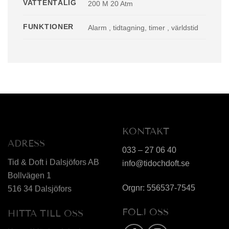
VATTENTÅLIG
200 M 20 Atm
FUNKTIONER
Alarm , tidtagning, timer , världstid
KONTAKT
ADRESS
033 – 27 06 40
Tid & Doft i Dalsjöfors AB
info@tidochdoft.se
Bollvägen 1
Orgnr: 556537-7545
516 34 Dalsjöfors
FÖLJ OSS
HITTA TILL OSS