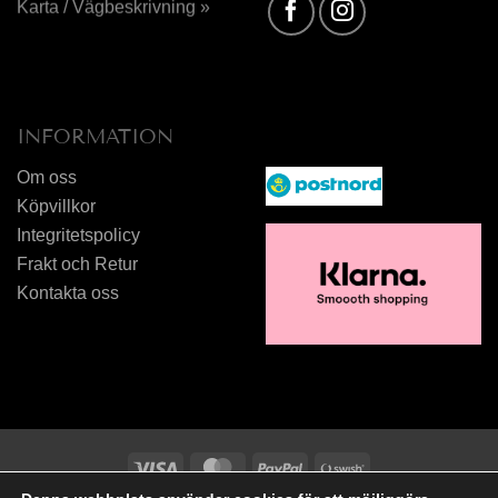
Karta / Vägbeskrivning »
INFORMATION
Om oss
Köpvillkor
Integritetspolicy
Frakt och Retur
Kontakta oss
Visa
MasterCard
PayPal
Swish
(SE)