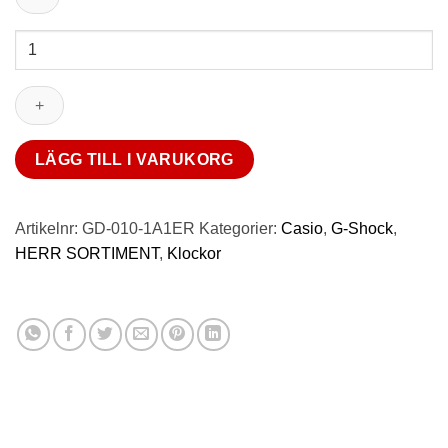
Casio
G-
Shock
GD-
010-
1A1ER
LÄGG TILL I VARUKORG
mängd
Artikelnr:
GD-010-1A1ER
Kategorier:
Casio
,
G-Shock
,
HERR SORTIMENT
,
Klockor