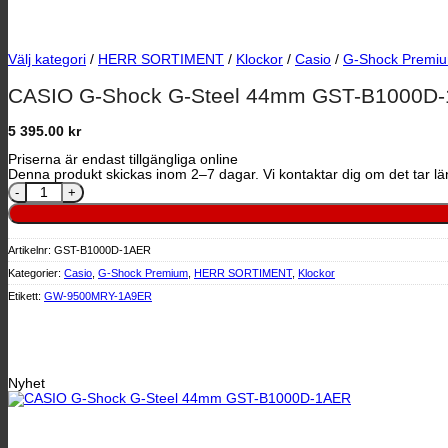
Välj kategori
/
HERR SORTIMENT
/
Klockor
/
Casio
/
G-Shock Premi
CASIO G-Shock G-Steel 44mm GST-B1000D
5 395.00
kr
Priserna är endast tillgängliga online
Denna produkt skickas inom 2–7 dagar. Vi kontaktar dig om det tar län
CASIO G-Shock G-Steel 44mm GST-B1000D-1AER mängd
Artikelnr:
GST-B1000D-1AER
Kategorier:
Casio
,
G-Shock Premium
,
HERR SORTIMENT
,
Klockor
Etikett:
GW-9500MRY-1A9ER
Nyhet