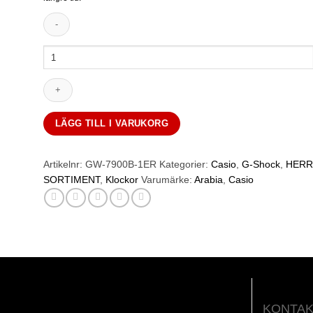
var:
är:
2
1
CASIO
G-
295.00 kr.
995.00 kr.
Shock
mängd
LÄGG TILL I VARUKORG
Artikelnr:
GW-7900B-1ER
Kategorier:
Casio
,
G-Shock
,
HERR
SORTIMENT
,
Klockor
Varumärke:
Arabia
,
Casio
KONTAK