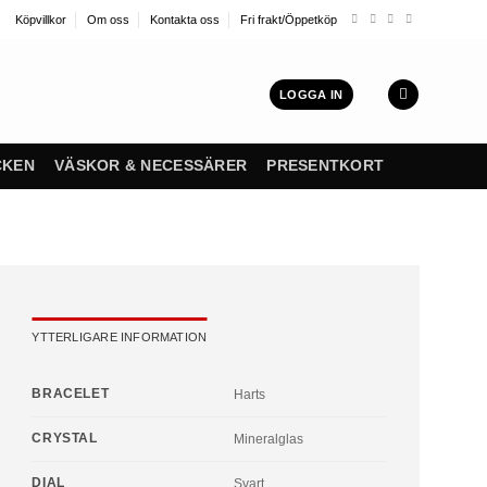
Köpvillkor
Om oss
Kontakta oss
Fri frakt/Öppetköp
LOGGA IN
CKEN
VÄSKOR & NECESSÄRER
PRESENTKORT
YTTERLIGARE INFORMATION
BRACELET
Harts
CRYSTAL
Mineralglas
DIAL
Svart