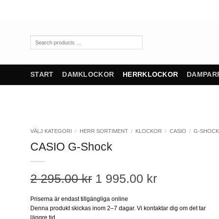
Skip
to
content
Search
products
…
START
DAMKLOCKOR
HERRKLOCKOR
DAMPAR
VÄLJ KATEGORI
/
HERR SORTIMENT
/
KLOCKOR
/
CASIO
/
G-SHOC
CASIO G-Shock
Det
Det
2 295.00
kr
1 995.00
kr
ursprungliga
nuvarande
Priserna är endast tillgängliga online
Denna produkt skickas inom 2–7 dagar. Vi kontaktar dig om det tar
priset
priset
längre tid.