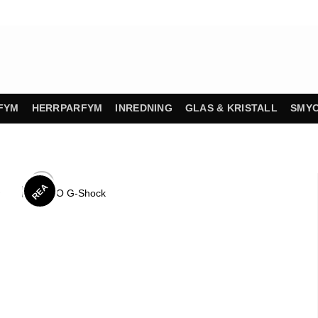
FYM
HERRPARFYM
INREDNING
GLAS & KRISTALL
SMY
REA
K