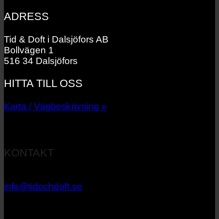
ADRESS
Tid & Doft i Dalsjöfors AB
Bollvägen 1
516 34 Dalsjöfors
HITTA TILL OSS
Karta / Vägbeskrivning »
KONTAKT
033 – 27 06 40
info@tidochdoft.se
Orgnr: 556537-7545