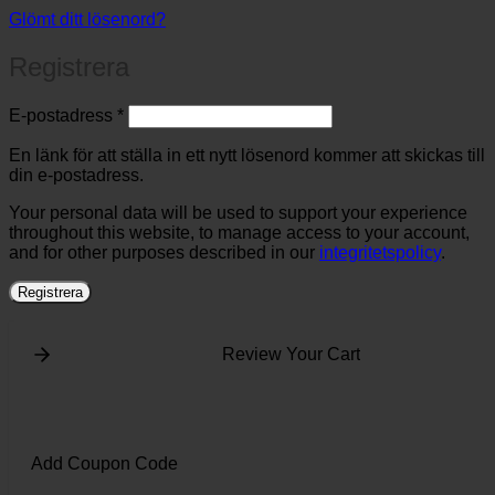
Glömt ditt lösenord?
Registrera
Obligatoriskt
E-postadress
*
En länk för att ställa in ett nytt lösenord kommer att skickas till
din e-postadress.
Your personal data will be used to support your experience
throughout this website, to manage access to your account,
and for other purposes described in our
integritetspolicy
.
Registrera
Review Your Cart
Add Coupon Code