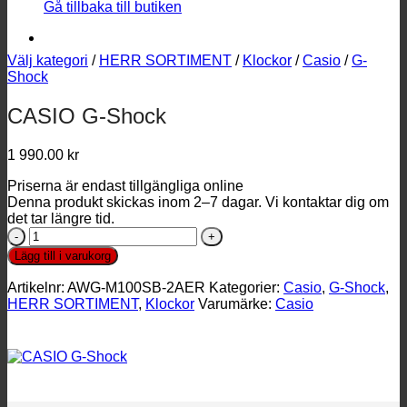
Gå tillbaka till butiken
Välj kategori
/
HERR SORTIMENT
/
Klockor
/
Casio
/
G-
Shock
CASIO G-Shock
1 990.00
kr
Priserna är endast tillgängliga online
Denna produkt skickas inom 2–7 dagar. Vi kontaktar dig om
det tar längre tid.
CASIO
G-
Lägg till i varukorg
Shock
mängd
Artikelnr:
AWG-M100SB-2AER
Kategorier:
Casio
,
G-Shock
,
HERR SORTIMENT
,
Klockor
Varumärke:
Casio