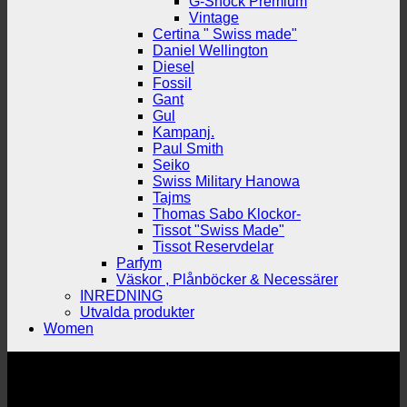
G-Shock Premium
Vintage
Certina " Swiss made"
Daniel Wellington
Diesel
Fossil
Gant
Gul
Kampanj.
Paul Smith
Seiko
Swiss Military Hanowa
Tajms
Thomas Sabo Klockor-
Tissot "Swiss Made"
Tissot Reservdelar
Parfym
Väskor , Plånböcker & Necessärer
INREDNING
Utvalda produkter
Women