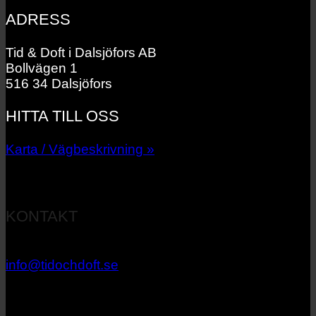
ADRESS
Tid & Doft i Dalsjöfors AB
Bollvägen 1
516 34 Dalsjöfors
HITTA TILL OSS
Karta / Vägbeskrivning »
KONTAKT
033 – 27 06 40
info@tidochdoft.se
Orgnr: 556537-7545