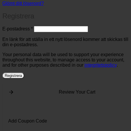
Glömt ditt lösenord?
Registrera
Obligatoriskt
E-postadress
*
En länk för att ställa in ett nytt lösenord kommer att skickas till
din e-postadress.
Your personal data will be used to support your experience
throughout this website, to manage access to your account,
and for other purposes described in our
integritetspolicy
.
Registrera
Review Your Cart
Add Coupon Code