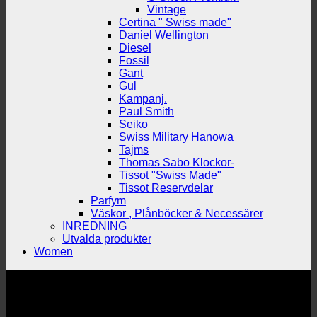
Vintage
Certina " Swiss made"
Daniel Wellington
Diesel
Fossil
Gant
Gul
Kampanj.
Paul Smith
Seiko
Swiss Military Hanowa
Tajms
Thomas Sabo Klockor-
Tissot "Swiss Made"
Tissot Reservdelar
Parfym
Väskor , Plånböcker & Necessärer
INREDNING
Utvalda produkter
Women