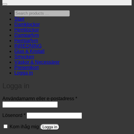
Search
products
Start
…
Damklockor
Herrklockor
Damparfym
Herrparfym
INREDNING
Glas & Kristall
Smycken
Väskor & Necessärer
Presentkort
Logga in
Logga in
Obligatoriskt
Användarnamn eller e-postadress
*
Obligatoriskt
Lösenord
*
Kom ihåg mig
Logga in