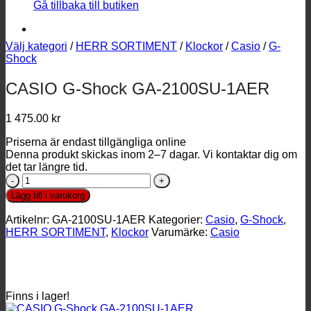
Gå tillbaka till butiken
Välj kategori
/
HERR SORTIMENT
/
Klockor
/
Casio
/
G-
Shock
CASIO G-Shock GA-2100SU-1AER
1 475.00
kr
Priserna är endast tillgängliga online
Denna produkt skickas inom 2–7 dagar. Vi kontaktar dig om
det tar längre tid.
CASIO
G-
Lägg till i varukorg
Shock
GA-
Artikelnr:
GA-2100SU-1AER
Kategorier:
Casio
,
G-Shock
,
2100SU-
HERR SORTIMENT
,
Klockor
Varumärke:
Casio
1AER
mängd
Finns i lager!