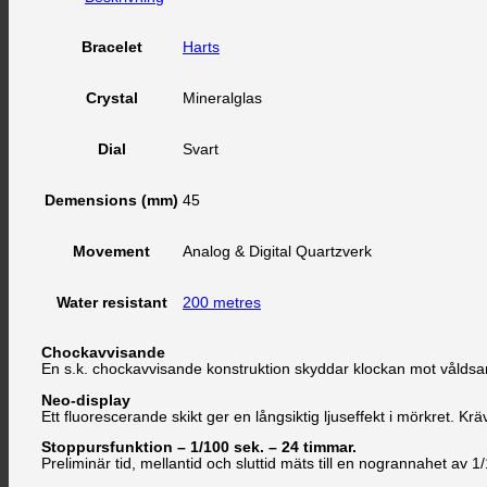
Harts
Bracelet
Mineralglas
Crystal
Svart
Dial
45
Demensions (mm)
Analog & Digital Quartzverk
Movement
200 metres
Water resistant
Chockavvisande
En s.k. chockavvisande konstruktion skyddar klockan mot vålds
Neo-display
Ett fluorescerande skikt ger en långsiktig ljuseffekt i mörkret. Kr
Stoppursfunktion – 1/100 sek. – 24 timmar.
Preliminär tid, mellantid och sluttid mäts till en nogrannahet av 