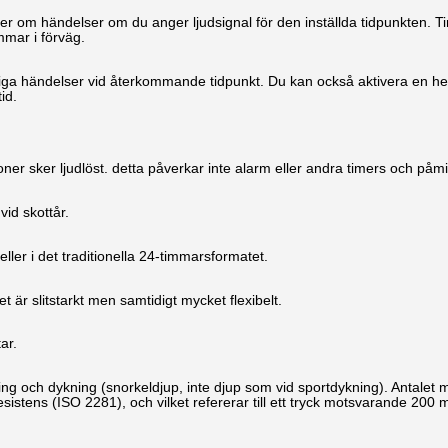
r om händelser om du anger ljudsignal för den inställda tidpunkten. Ti
immar i förväg.
tiga händelser vid återkommande tidpunkt. Du kan också aktivera en h
id.
ioner sker ljudlöst. detta påverkar inte alarm eller andra timers och påm
id skottår.
er i det traditionella 24-timmarsformatet.
t är slitstarkt men samtidigt mycket flexibelt.
ar.
ning och dykning (snorkeldjup, inte djup som vid sportdykning). Antalet 
sistens (ISO 2281), och vilket refererar till ett tryck motsvarande 200 m