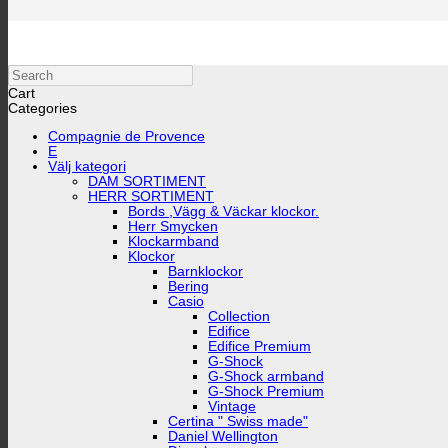
Search
Cart
Categories
Compagnie de Provence
E
Välj kategori
DAM SORTIMENT
HERR SORTIMENT
Bords ,Vägg & Väckar klockor.
Herr Smycken
Klockarmband
Klockor
Barnklockor
Bering
Casio
Collection
Edifice
Edifice Premium
G-Shock
G-Shock armband
G-Shock Premium
Vintage
Certina " Swiss made"
Daniel Wellington