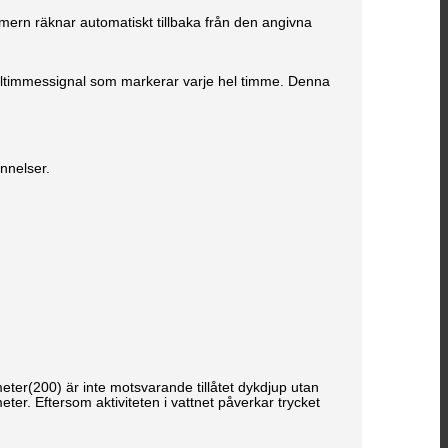
mern räknar automatiskt tillbaka från den angivna
eltimmessignal som markerar varje hel timme. Denna
innelser.
meter(200) är inte motsvarande tillåtet dykdjup utan
eter. Eftersom aktiviteten i vattnet påverkar trycket