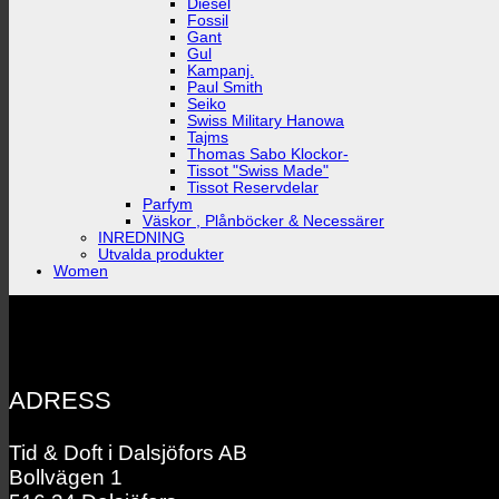
Diesel
Fossil
Gant
Gul
Kampanj.
Paul Smith
Seiko
Swiss Military Hanowa
Tajms
Thomas Sabo Klockor-
Tissot "Swiss Made"
Tissot Reservdelar
Parfym
Väskor , Plånböcker & Necessärer
INREDNING
Utvalda produkter
Women
ADRESS
Tid & Doft i Dalsjöfors AB
Bollvägen 1