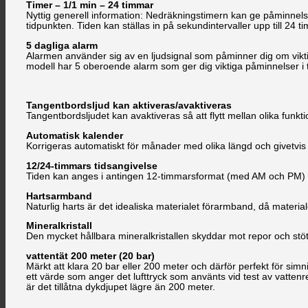
Timer – 1/1 min – 24 timmar
Nyttig generell information: Nedräkningstimern kan ge påminnelse
tidpunkten. Tiden kan ställas in på sekundintervaller upp till 24 t
5 dagliga alarm
Alarmen använder sig av en ljudsignal som påminner dig om vik
modell har 5 oberoende alarm som ger dig viktiga påminnelser i t
Tangentbordsljud kan aktiveras/avaktiveras
Tangentbordsljudet kan avaktiveras så att flytt mellan olika funkt
Automatisk kalender
Korrigeras automatiskt för månader med olika längd och givetvis v
12/24-timmars tidsangivelse
Tiden kan anges i antingen 12-timmarsformat (med AM och PM) ell
Hartsarmband
Naturlig harts är det idealiska materialet förarmband, då materiale
Mineralkristall
Den mycket hållbara mineralkristallen skyddar mot repor och stöt
vattentät 200 meter (20 bar)
Märkt att klara 20 bar eller 200 meter och därför perfekt för sim
ett värde som anger det lufttryck som använts vid test av vattenre
är det tillåtna dykdjupet lägre än 200 meter.