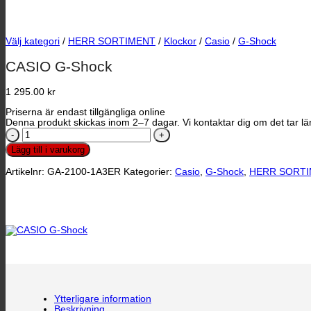
Välj kategori
/
HERR SORTIMENT
/
Klockor
/
Casio
/
G-Shock
CASIO G-Shock
1 295.00
kr
Priserna är endast tillgängliga online
Denna produkt skickas inom 2–7 dagar. Vi kontaktar dig om det tar län
CASIO
G-
Lägg till i varukorg
Shock
mängd
Artikelnr:
GA-2100-1A3ER
Kategorier:
Casio
,
G-Shock
,
HERR SORTI
Ytterligare information
Beskrivning