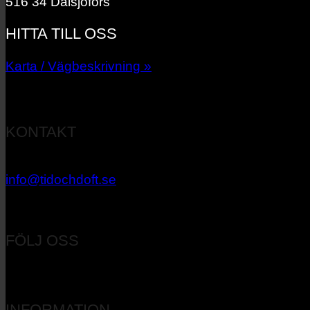
516 34 Dalsjöfors
HITTA TILL OSS
Karta / Vägbeskrivning »
KONTAKT
033 – 27 06 40
info@tidochdoft.se
Orgnr: 556537-7545
FÖLJ OSS
INFORMATION