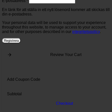
Obligatoriskt
E-postadress
*
En länk för att ställa in ett nytt lösenord kommer att skickas till
din e-postadress.
Your personal data will be used to support your experience
throughout this website, to manage access to your account,
and for other purposes described in our
integritetspolicy
.
Registrera
Review Your Cart
Add Coupon Code
Subtotal
Checkout