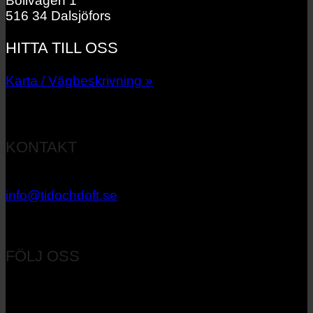
Bollvägen 1
516 34 Dalsjöfors
HITTA TILL OSS
Karta / Vägbeskrivning »
KONTAKT
033 – 27 06 40
info@tidochdoft.se
Orgnr: 556537-7545
FÖLJ OSS