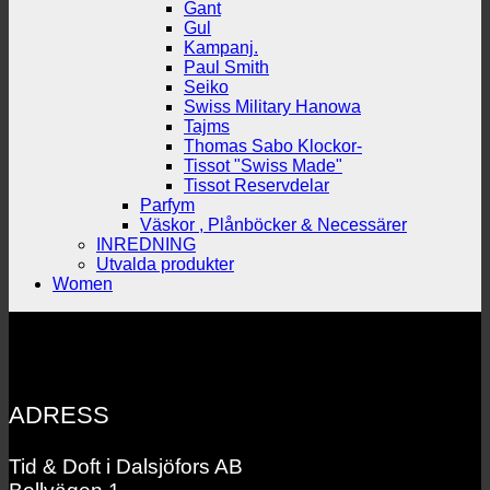
Gant
Gul
Kampanj.
Paul Smith
Seiko
Swiss Military Hanowa
Tajms
Thomas Sabo Klockor-
Tissot "Swiss Made"
Tissot Reservdelar
Parfym
Väskor , Plånböcker & Necessärer
INREDNING
Utvalda produkter
Women
ADRESS
Tid & Doft i Dalsjöfors AB