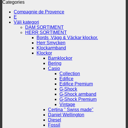
Categories
Compagnie de Provence
E
Välj kategori
DAM SORTIMENT
HERR SORTIMENT
Bords ,Vägg & Väckar klockor.
Herr Smycken
Klockarmband
Klockor
Barnklockor
Bering
Casio
Collection
Edifice
Edifice Premium
G-Shock
G-Shock armband
G-Shock Premium
Vintage
Certina " Swiss made"
Daniel Wellington
Diesel
Fossil