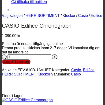
Gå tillbaka till butiken
Välj kategori
/
HERR SORTIMENT
/
Klockor
/
Casio
/
Edifice
CASIO Edifice Chronograph
1 390.00
kr
Priserna är endast tillgängliga online
Denna produkt skickas inom 2–7 dagar. Vi kontaktar dig om
det tar längre tid.
CASIO
Edifice
Lägg till i varukorg
Chronograph
mängd
Artikelnr:
EFV-610D-1AVUEF
Kategorier:
Casio
,
Edifice
,
HERR SORTIMENT
,
Klockor
Varumärke:
Casio
Finns i lager