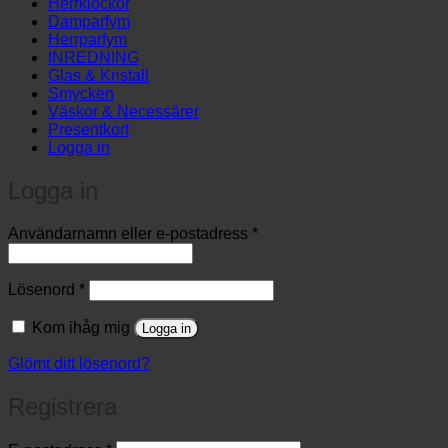
Herrklockor
Damparfym
Herrparfym
INREDNING
Glas & Kristall
Smycken
Väskor & Necessärer
Presentkort
Logga in
Logga in
Obligatoriskt
Användarnamn eller e-postadress
*
Obligatoriskt
Lösenord
*
Kom ihåg mig
Logga in
Glömt ditt lösenord?
Registrera