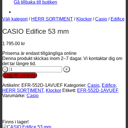
Gå tillbaka till butiken
Välj kategori
/
HERR SORTIMENT
/
Klockor
/
Casio
/
Edifice
CASIO Edifice 53 mm
1 795.00
kr
Priserna är endast tillgängliga online
Denna produkt skickas inom 2–7 dagar. Vi kontaktar dig om
det tar längre tid.
CASIO
Edifice
Lägg till i varukorg
53
mm
Artikelnr:
EFR-552D-1AVUEF
Kategorier:
Casio
,
Edifice
,
mängd
HERR SORTIMENT
,
Klockor
Etikett:
EFR-552D-1AVUEF
Varumärke:
Casio
Finns i lager!