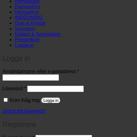
Herrklockor
Damparfym
Herrparfym
INREDNING
Glas & Kristall
Smycken
Väskor & Necessärer
Presentkort
Logga in
Logga in
Obligatoriskt
Användarnamn eller e-postadress
*
Obligatoriskt
Lösenord
*
Kom ihåg mig
Logga in
Glömt ditt lösenord?
Registrera