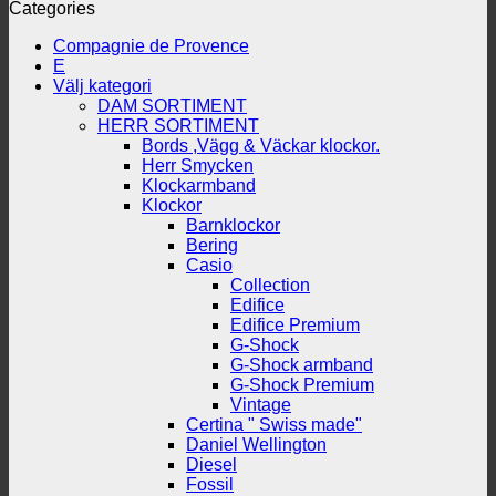
Categories
Compagnie de Provence
E
Välj kategori
DAM SORTIMENT
HERR SORTIMENT
Bords ,Vägg & Väckar klockor.
Herr Smycken
Klockarmband
Klockor
Barnklockor
Bering
Casio
Collection
Edifice
Edifice Premium
G-Shock
G-Shock armband
G-Shock Premium
Vintage
Certina " Swiss made"
Daniel Wellington
Diesel
Fossil