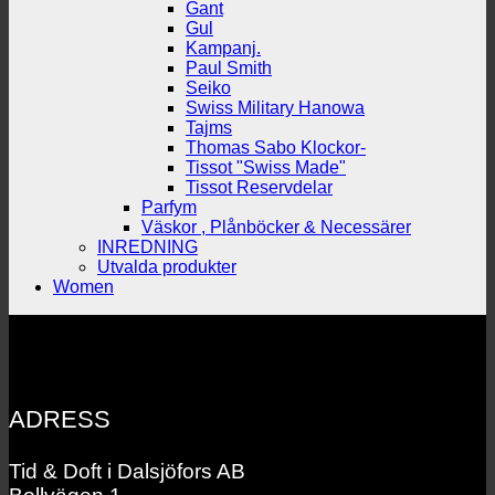
Gant
Gul
Kampanj.
Paul Smith
Seiko
Swiss Military Hanowa
Tajms
Thomas Sabo Klockor-
Tissot "Swiss Made"
Tissot Reservdelar
Parfym
Väskor , Plånböcker & Necessärer
INREDNING
Utvalda produkter
Women
ADRESS
Tid & Doft i Dalsjöfors AB