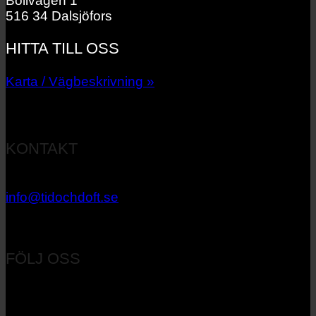
Bollvägen 1
516 34 Dalsjöfors
HITTA TILL OSS
Karta / Vägbeskrivning »
KONTAKT
033 – 27 06 40
info@tidochdoft.se
Orgnr: 556537-7545
FÖLJ OSS