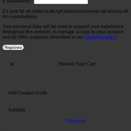
Obligatoriskt
E-postadress
*
En länk för att ställa in ett nytt lösenord kommer att skickas till
din e-postadress.
Your personal data will be used to support your experience
throughout this website, to manage access to your account,
and for other purposes described in our
integritetspolicy
.
Registrera
Review Your Cart
Add Coupon Code
Subtotal
Checkout