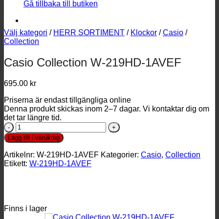
Gå tillbaka till butiken
Välj kategori
/
HERR SORTIMENT
/
Klockor
/
Casio
/
Collection
Casio Collection W-219HD-1AVEF
695.00 kr
Priserna är endast tillgängliga online
Denna produkt skickas inom 2–7 dagar. Vi kontaktar dig om
det tar längre tid.
Casio
Collection
Lägg till i varukorg
W-
219HD-
Artikelnr:
W-219HD-1AVEF
Kategorier:
Casio
,
Collection
1AVEF
Etikett:
W-219HD-1AVEF
mängd
Finns i lager