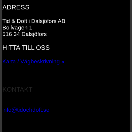
ADRESS
Tid & Doft i Dalsjöfors AB
Bollvägen 1
516 34 Dalsjöfors
HITTA TILL OSS
Karta / Vägbeskrivning »
KONTAKT
033 – 27 06 40
info@tidochdoft.se
Orgnr: 556537-7545