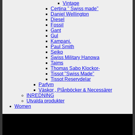
Vintage
Certina " Swiss made"
Daniel Wellington
Diesel
Fossil
Gant
Gul
Kampanj.
Paul Smith
Seiko
Swiss Military Hanowa
Tajms
Thomas Sabo Klockor-
Tissot "Swiss Made"
Tissot Reservdelar
Parfym
Väskor , Plånböcker & Necessärer
INREDNING
Utvalda produkter
Women