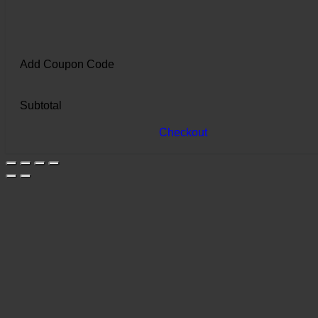
Add Coupon Code
Subtotal
Checkout