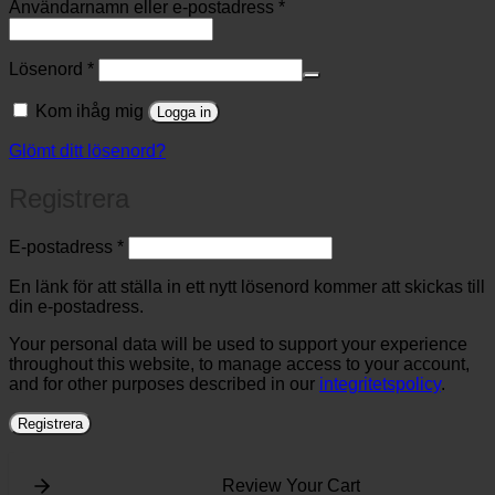
Obligatoriskt
Användarnamn eller e-postadress
*
Obligatoriskt
Lösenord
*
Kom ihåg mig
Logga in
Glömt ditt lösenord?
Registrera
Obligatoriskt
E-postadress
*
En länk för att ställa in ett nytt lösenord kommer att skickas till
din e-postadress.
Your personal data will be used to support your experience
throughout this website, to manage access to your account,
and for other purposes described in our
integritetspolicy
.
Registrera
Review Your Cart