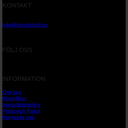
KONTAKT
033 – 27 06 40
info@tidochdoft.se
Orgnr: 556537-7545
FÖLJ OSS
INFORMATION
Om oss
Köpvillkor
Integritetspolicy
Frakt och Retur
Kontakta oss