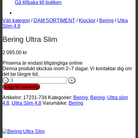
Gå tillbaka till butiken
Välj kategori
/
DAM SORTIMENT
/
Klockor
/
Bering
/
Ultra
Slim 4.8
Bering Ultra Slim
2 095.00
kr
Priserna är endast tillgängliga online
Denna produkt skickas inom 2–7 dagar. Vi kontaktar dig om
det tar längre tid.
Bering
Ultra
Lägg till i varukorg
Slim
mängd
Artikelnr:
17231-734
Kategorier:
Bering
,
Bering
,
Ultra slim
4.8
,
Ultra Slim 4.8
Varumärke:
Bering