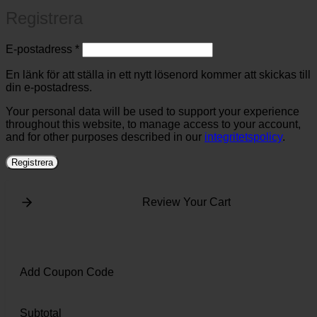
Registrera
Obligatoriskt
E-postadress
*
En länk för att ställa in ett nytt lösenord kommer att skickas till
din e-postadress.
Your personal data will be used to support your experience
throughout this website, to manage access to your account,
and for other purposes described in our
integritetspolicy
.
Registrera
Review Your Cart
Add Coupon Code
Subtotal