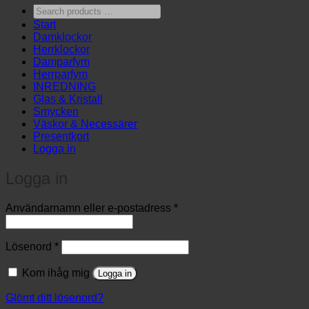
Search
products
Start
…
Damklockor
Herrklockor
Damparfym
Herrparfym
INREDNING
Glas & Kristall
Smycken
Väskor & Necessärer
Presentkort
Logga in
Logga in
Obligatoriskt
Användarnamn eller e-postadress
*
Obligatoriskt
Lösenord
*
Kom ihåg mig
Logga in
Glömt ditt lösenord?