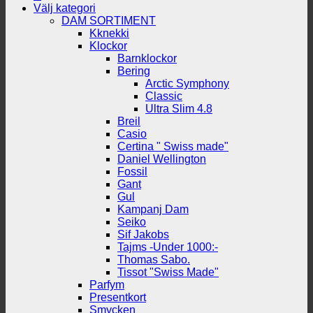
Välj kategori
DAM SORTIMENT
Kknekki
Klockor
Barnklockor
Bering
Arctic Symphony
Classic
Ultra Slim 4.8
Breil
Casio
Certina " Swiss made"
Daniel Wellington
Fossil
Gant
Gul
Kampanj Dam
Seiko
Sif Jakobs
Tajms -Under 1000:-
Thomas Sabo.
Tissot "Swiss Made"
Parfym
Presentkort
Smycken