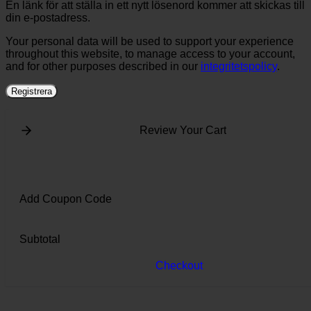
En länk för att ställa in ett nytt lösenord kommer att skickas till
din e-postadress.
Your personal data will be used to support your experience
throughout this website, to manage access to your account,
and for other purposes described in our
integritetspolicy
.
Registrera
Review Your Cart
Add Coupon Code
Subtotal
Checkout