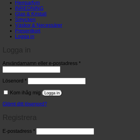
Herrparfym
INREDNING
Glas & Kristall
Smycken
Väskor & Necessärer
Presentkort
Logga in
Logga in
Obligatoriskt
Användarnamn eller e-postadress
*
Obligatoriskt
Lösenord
*
Kom ihåg mig
Logga in
Glömt ditt lösenord?
Registrera
Obligatoriskt
E-postadress
*