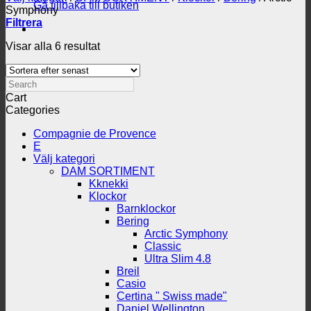
Gå tillbaka till butiken
Symphony
Filtrera
Sortera
Visar alla 6 resultat
efter
senaste
Search
Cart
Categories
Compagnie de Provence
E
Välj kategori
DAM SORTIMENT
Kknekki
Klockor
Barnklockor
Bering
Arctic Symphony
Classic
Ultra Slim 4.8
Breil
Casio
Certina " Swiss made"
Daniel Wellington