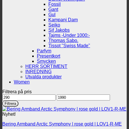
Fossil
Gant
Gul
Kampanj Dam
Seiko
Sif Jakobs
Tajms -Under 1000:-
Thomas Sabo.
Tissot "Swiss Made"
Parfym
Presentkort
Smycken
HERR SORTIMENT
INREDNING
Utvalda produkter
Women
Filtrera på pris
Min
Max
pris
pris
Filtrera
Nyhet!
Bering Armband Arctic Symphony | rose gold | LOV1-R-ME