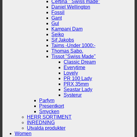
Certina " Swiss made"
Daniel Wellington
Fossil
Gant
Gul
Kampanj Dam
Seiko
Sif Jakobs
Tajms -Under 1000:-
Thomas Sabo.
Tissot "Swiss Made"
Classic Dream
Everytime
Lovely
PR 100 Lady
PRX 35mm
Seastar Lady
Systerur
Parfym
Presentkort
Smycken
HERR SORTIMENT
INREDNING
Utvalda produkter
Women