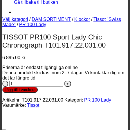
Gå tillbaka till butiken
Välj kategori
/
DAM SORTIMENT
/
Klockor
/
Tissot "Swiss
Made"
/
PR 100 Lady
TISSOT PR100 Sport Lady Chic
Chronograph T101.917.22.031.00
6 895.00
kr
Priserna är endast tillgängliga online
Denna produkt skickas inom 2–7 dagar. Vi kontaktar dig om
det tar längre tid.
TISSOT
PR100
Lägg till i varukorg
Sport
Lady
Artikelnr:
T101.917.22.031.00
Kategori:
PR 100 Lady
Chic
Varumärke:
Tissot
Chronograph
T101.917.22.031.00
mängd