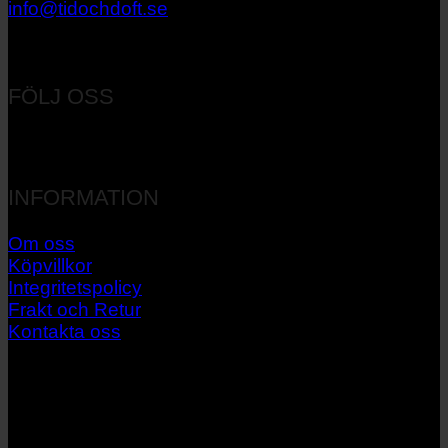
info@tidochdoft.se
Orgnr: 556537-7545
FÖLJ OSS
INFORMATION
Om oss
Köpvillkor
Integritetspolicy
Frakt och Retur
Kontakta oss