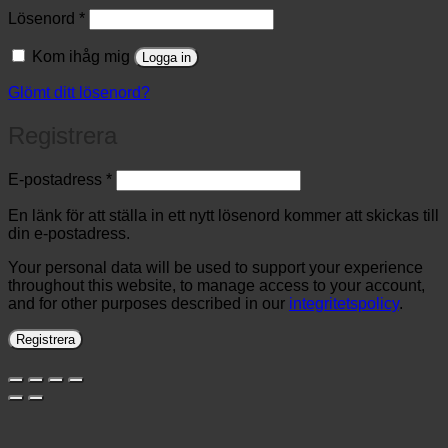
Obligatoriskt
Lösenord
*
Kom ihåg mig
Logga in
Glömt ditt lösenord?
Registrera
Obligatoriskt
E-postadress
*
En länk för att ställa in ett nytt lösenord kommer att skickas till
din e-postadress.
Your personal data will be used to support your experience
throughout this website, to manage access to your account,
and for other purposes described in our
integritetspolicy
.
Registrera