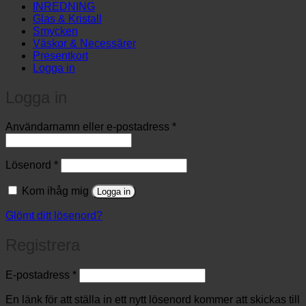
INREDNING
Glas & Kristall
Smycken
Väskor & Necessärer
Presentkort
Logga in
Logga in
Obligatoriskt
Användarnamn eller e-postadress
*
Obligatoriskt
Lösenord
*
Kom ihåg mig
Logga in
Glömt ditt lösenord?
Registrera
Obligatoriskt
E-postadress
*
En länk för att ställa in ett nytt lösenord kommer att skickas till