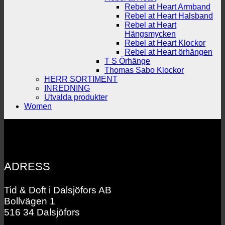
Rebel at Heart Armband
Rebel at Heart Halsband
Rebel at Heart
Hängsmycken
Rebel at Heart Klockor
Rebel at Heart örhängen
T S Örhänge
Thomas Sabo Klockor
HERR SORTIMENT
INREDNING
Utvalda produkter
Women
ADRESS
Tid & Doft i Dalsjöfors AB
Bollvägen 1
516 34 Dalsjöfors