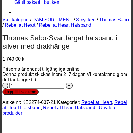
Gå tillbaka till butiken
Välj kategori
/
DAM SORTIMENT
/
Smycken
/
Thomas Sabo
/
Rebel at Heart
/
Rebel at Heart Halsband
Thomas Sabo-Svartfärgat halsband i
silver med drakhänge
1 749.00
kr
Priserna är endast tillgängliga online
Denna produkt skickas inom 2–7 dagar. Vi kontaktar dig om
det tar längre tid.
Thomas
Sabo-
Lägg till i varukorg
Svartfärgat
halsband
Artikelnr:
KE2274-637-21
Kategorier:
Rebel at Heart
,
Rebel
i
at Heart Halsband
,
Rebel at Heart Halsband.
,
Utvalda
silver
produkter
med
drakhänge
mängd