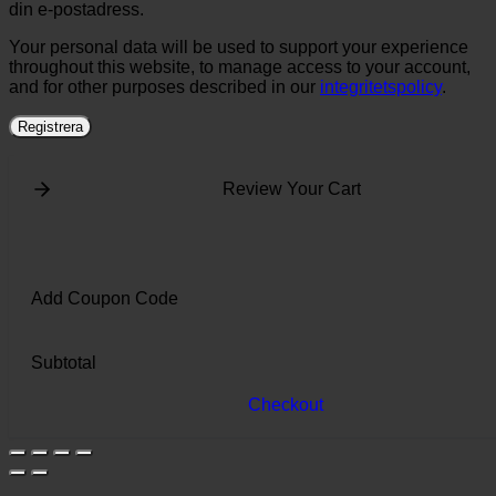
din e-postadress.
Your personal data will be used to support your experience
throughout this website, to manage access to your account,
and for other purposes described in our
integritetspolicy
.
Registrera
Review Your Cart
Add Coupon Code
Subtotal
Checkout