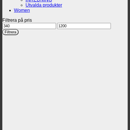
Utvalda produkter
Women
Filtrera på pris
Min
Max
pris
pris
Filtrera