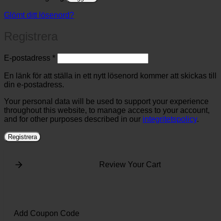
Glömt ditt lösenord?
Registrera
Obligatoriskt
E-postadress
*
En länk för att ställa in ett nytt lösenord kommer att skickas till
din e-postadress.
Your personal data will be used to support your experience
throughout this website, to manage access to your account,
and for other purposes described in our
integritetspolicy
.
Registrera
Review Your Cart
Add Coupon Code