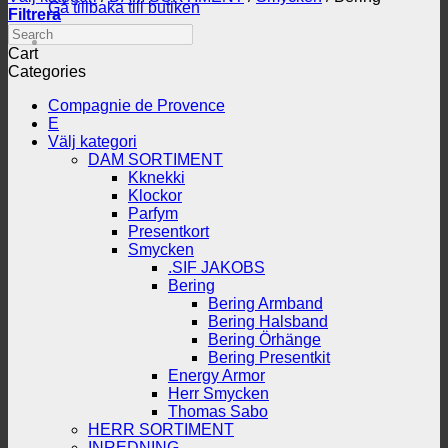
Gå tillbaka till butiken
Filtrera
Search
Cart
Categories
Compagnie de Provence
E
Välj kategori
DAM SORTIMENT
Kknekki
Klockor
Parfym
Presentkort
Smycken
.SIF JAKOBS
Bering
Bering Armband
Bering Halsband
Bering Örhänge
Bering Presentkit
Energy Armor
Herr Smycken
Thomas Sabo
HERR SORTIMENT
INREDNING