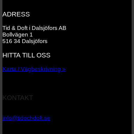
ADRESS
Tid & Doft i Dalsjöfors AB
Bollvägen 1
516 34 Dalsjöfors
HITTA TILL OSS
Karta / Vägbeskrivning »
KONTAKT
033 – 27 06 40
info@tidochdoft.se
Orgnr: 556537-7545