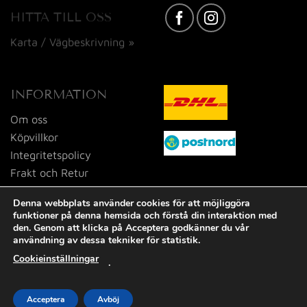
HITTA TILL OSS
Karta / Vägbeskrivning »
INFORMATION
Om oss
Köpvillkor
Integritetspolicy
Frakt och Retur
Kontakta oss
Denna webbplats använder cookies för att möjliggöra
funktioner på denna hemsida och förstå din interaktion med
den. Genom att klicka på Acceptera godkänner du vår
användning av dessa tekniker för statistik.
Cookieinställningar
.
Visa
MasterCard
PayPal
Swish
(SE)
Acceptera
Avböj
2026 © Tid och Doft i Dalsjöfors AB