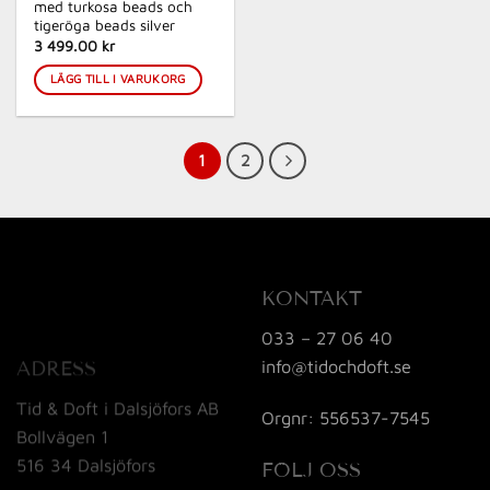
med turkosa beads och
tigeröga beads silver
3 499.00 kr
LÄGG TILL I VARUKORG
1
2
KONTAKT
033 – 27 06 40
info@tidochdoft.se
ADRESS
Tid & Doft i Dalsjöfors AB
Orgnr: 556537-7545
Bollvägen 1
516 34 Dalsjöfors
FÖLJ OSS