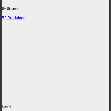
By Billgren
52 Produkter
Hänge