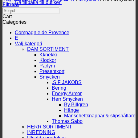
Gå tillbaka till butiken
Filtrera
Search
Cart
Categories
Compagnie de Provence
E
Välj kategori
DAM SORTIMENT
Kknekki
Klockor
Parfym
Presentkort
Smycken
.SIF JAKOBS
Bering
Energy Armor
Herr Smycken
By Billgren
Hänge
Manschettknappar & slipshållare
Thomas Sabo
HERR SORTIMENT
INREDNING
Utvalda produkter