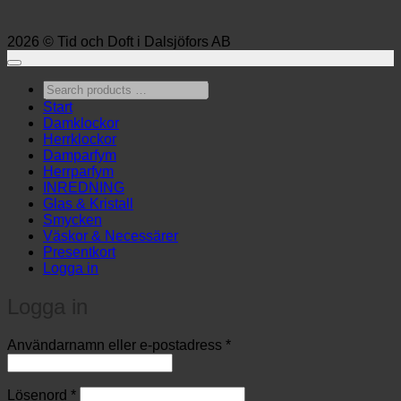
2026 © Tid och Doft i Dalsjöfors AB
Search
products
Start
…
Damklockor
Herrklockor
Damparfym
Herrparfym
INREDNING
Glas & Kristall
Smycken
Väskor & Necessärer
Presentkort
Logga in
Logga in
Obligatoriskt
Användarnamn eller e-postadress
*
Obligatoriskt
Lösenord
*