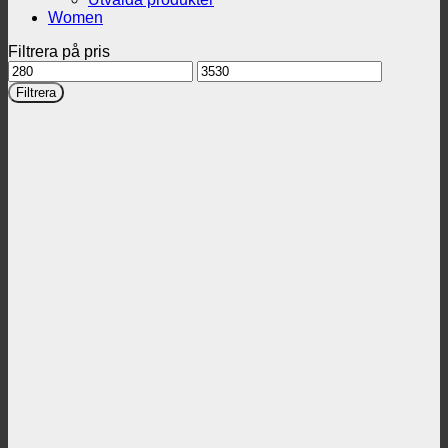
Women
Filtrera på pris
Min
Max
pris
pris
Filtrera