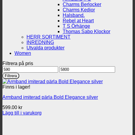
Charms Berlocker
Charms Kedjor
Halsband.
Rebel at Heart
T S Örhänge
Thomas Sabo Klockor
HERR SORTIMENT
INREDNING
Utvalda produkter
Women
Filtrera på pris
Min
Max
pris
pris
Filtrera
Finns i lager!
Armband imiterad pärla Bold Elegance silver
599.00
kr
Lägg till i varukorg