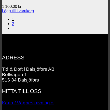
1 100.00
kr
Lägg till i varukorg
1
2
ADRESS
Tid & Doft i Dalsjöfors AB
Bollvägen 1
516 34 Dalsjöfors
HITTA TILL OSS
Karta / Vägbeskrivning »