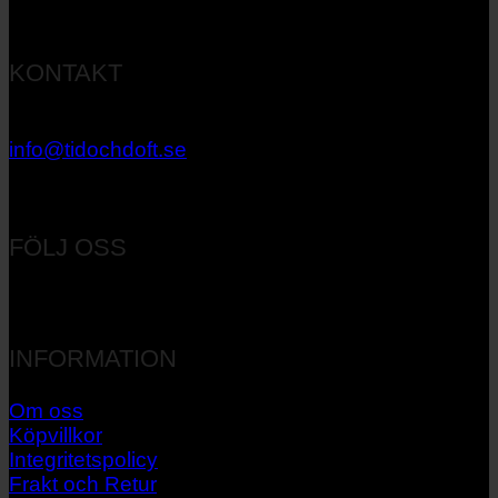
KONTAKT
033 – 27 06 40
info@tidochdoft.se
Orgnr: 556537-7545
FÖLJ OSS
INFORMATION
Om oss
Köpvillkor
Integritetspolicy
Frakt och Retur