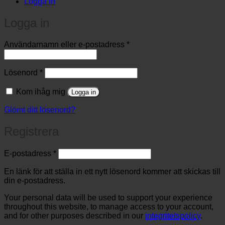
Logga in
Logga in
Obligatoriskt
Användarnamn eller e-postadress
*
Obligatoriskt
Lösenord
*
Kom ihåg mig
Logga in
Glömt ditt lösenord?
Registrera
Obligatoriskt
E-postadress
*
En länk för att ställa in ett nytt lösenord kommer att skickas till
din e-postadress.
Your personal data will be used to support your experience
throughout this website, to manage access to your account,
and for other purposes described in our
integritetspolicy
.