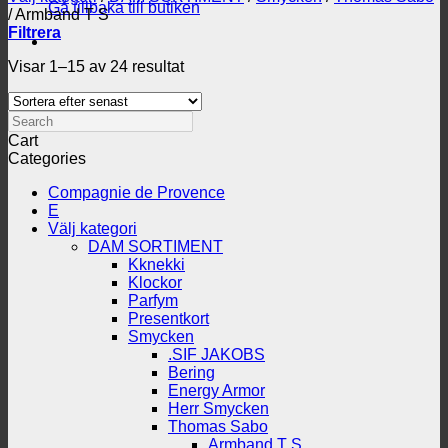
Gå tillbaka till butiken
/
Armband T S
Filtrera
Sortera
Visar 1–15 av 24 resultat
efter
senaste
Search
Cart
Categories
Compagnie de Provence
E
Välj kategori
DAM SORTIMENT
Kknekki
Klockor
Parfym
Presentkort
Smycken
.SIF JAKOBS
Bering
Energy Armor
Herr Smycken
Thomas Sabo
Armband T S