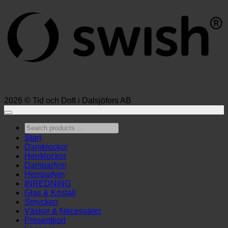
2026 © Tid och Doft i Dalsjöfors AB
Search
products
Start
…
Damklockor
Herrklockor
Damparfym
Herrparfym
INREDNING
Glas & Kristall
Smycken
Väskor & Necessärer
Presentkort