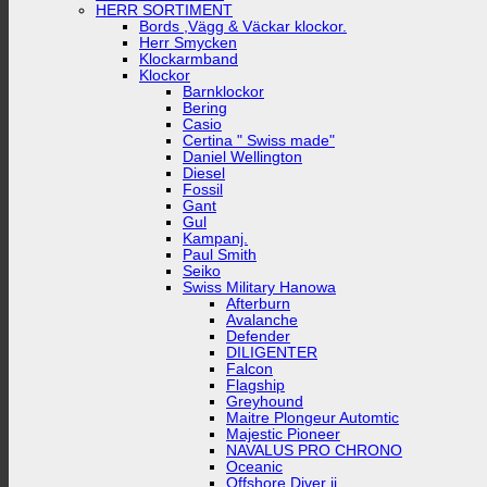
HERR SORTIMENT
Bords ,Vägg & Väckar klockor.
Herr Smycken
Klockarmband
Klockor
Barnklockor
Bering
Casio
Certina " Swiss made"
Daniel Wellington
Diesel
Fossil
Gant
Gul
Kampanj.
Paul Smith
Seiko
Swiss Military Hanowa
Afterburn
Avalanche
Defender
DILIGENTER
Falcon
Flagship
Greyhound
Maitre Plongeur Automtic
Majestic Pioneer
NAVALUS PRO CHRONO
Oceanic
Offshore Diver ii