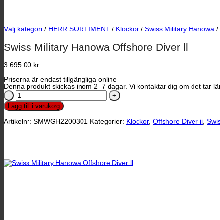
Välj kategori
/
HERR SORTIMENT
/
Klockor
/
Swiss Military Hanowa
/
Swiss Military Hanowa Offshore Diver ll
3 695.00
kr
Priserna är endast tillgängliga online
Denna produkt skickas inom 2–7 dagar. Vi kontaktar dig om det tar län
Swiss
Military
Lägg till i varukorg
Hanowa
Offshore
Artikelnr:
SMWGH2200301
Kategorier:
Klockor
,
Offshore Diver ii
,
Swis
Diver
ll
mängd