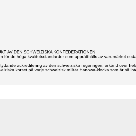
DUKT AV DEN SCHWEIZISKA KONFEDERATIONEN
aten för de höga kvalitetsstandarder som upprätthålls av varumärket seda
betydande ackreditering av den schweiziska regeringen, erkänd över hel
eiziska korset på varje schweizisk militär Hanowa-klocka som är så int