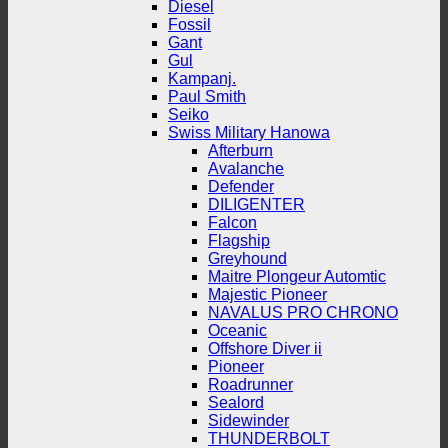
Diesel
Fossil
Gant
Gul
Kampanj.
Paul Smith
Seiko
Swiss Military Hanowa
Afterburn
Avalanche
Defender
DILIGENTER
Falcon
Flagship
Greyhound
Maitre Plongeur Automtic
Majestic Pioneer
NAVALUS PRO CHRONO
Oceanic
Offshore Diver ii
Pioneer
Roadrunner
Sealord
Sidewinder
THUNDERBOLT