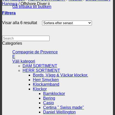
Hanowa
/
Offshore Diver ii
Gå tillbaka till butiken
Filtrera
Sortera
Visar alla 6 resultat
efter
senaste
Search
Categories
Compagnie de Provence
E
Välj kategori
DAM SORTIMENT
HERR SORTIMENT
Bords ,Vägg & Väckar klockor.
Herr Smycken
Klockarmband
Klockor
Barnklockor
Bering
Casio
Certina " Swiss made"
Daniel Wellington