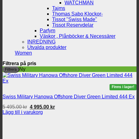
WATCHMAN
Tajms
Thomas Sabo Klockor-
Tissot "Swiss Made"
Tissot Reservdelar
Parfym
Väskor , Plånböcker & Necessärer
INREDNING
Utvalda produkter
Women
Filtrera på pris
M
M
Ny
Filtrera
p
p
Finns i lager!
Swiss Military Hanowa Offshore Diver Green Limited 444 Ex
Det
Det
5 495.00
kr
4 995.00
kr
ursprungliga
nuvarande
Lägg till i varukorg
priset
priset
var:
är:
5
4
495.00 kr.
995.00 kr.