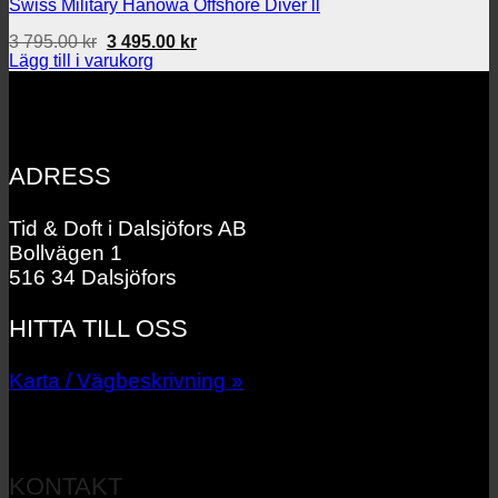
Swiss Military Hanowa Offshore Diver ll
Det
Det
3 795.00
kr
3 495.00
kr
ursprungliga
nuvarande
Lägg till i varukorg
priset
priset
var:
är:
3
3
795.00 kr.
495.00 kr.
ADRESS
Tid & Doft i Dalsjöfors AB
Bollvägen 1
516 34 Dalsjöfors
HITTA TILL OSS
Karta / Vägbeskrivning »
KONTAKT