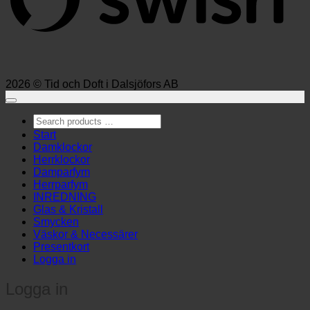
2026 © Tid och Doft i Dalsjöfors AB
Search
products
Start
…
Damklockor
Herrklockor
Damparfym
Herrparfym
INREDNING
Glas & Kristall
Smycken
Väskor & Necessärer
Presentkort
Logga in
Logga in