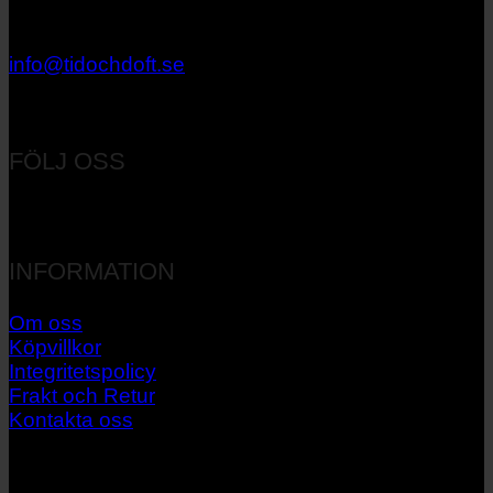
033 – 27 06 40
info@tidochdoft.se
Orgnr: 556537-7545
FÖLJ OSS
INFORMATION
Om oss
Köpvillkor
Integritetspolicy
Frakt och Retur
Kontakta oss