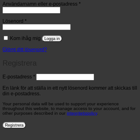
Obligatoriskt
Användarnamn eller e-postadress
*
Obligatoriskt
Lösenord
*
Kom ihåg mig
Logga in
Glömt ditt lösenord?
Registrera
Obligatoriskt
E-postadress
*
En länk för att ställa in ett nytt lösenord kommer att skickas till
din e-postadress.
Your personal data will be used to support your experience
throughout this website, to manage access to your account, and for
other purposes described in our
integritetspolicy
.
Registrera