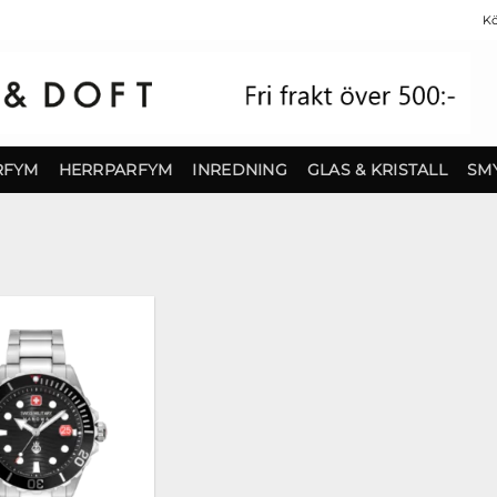
Kö
RFYM
HERRPARFYM
INREDNING
GLAS & KRISTALL
SM