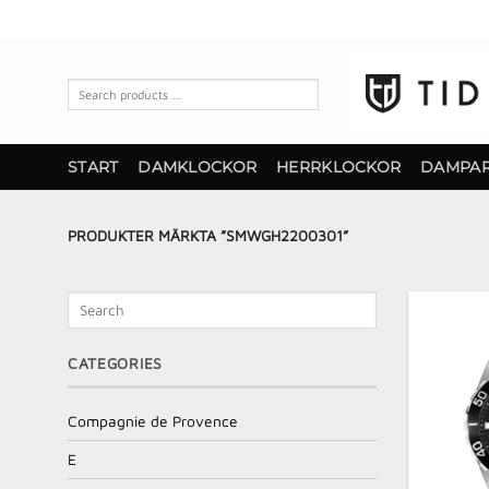
Skip
to
content
Search
products
…
START
DAMKLOCKOR
HERRKLOCKOR
DAMPA
PRODUKTER MÄRKTA ”SMWGH2200301”
Search
CATEGORIES
Compagnie de Provence
E