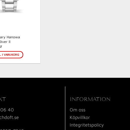
itary Hanowa
iver ll
kr
L I VARUKORG
KT
INFORMATION
 06 40
Om oss
chdoft.se
Köpvillkor
Integritetspolicy