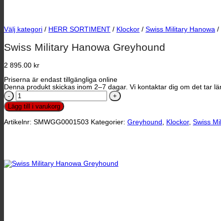
Välj kategori
/
HERR SORTIMENT
/
Klockor
/
Swiss Military Hanowa
/
Swiss Military Hanowa Greyhound
2 895.00
kr
Priserna är endast tillgängliga online
Denna produkt skickas inom 2–7 dagar. Vi kontaktar dig om det tar län
Swiss
Military
Lägg till i varukorg
Hanowa
Greyhound
Artikelnr:
SMWGG0001503
Kategorier:
Greyhound
,
Klockor
,
Swiss Mi
mängd