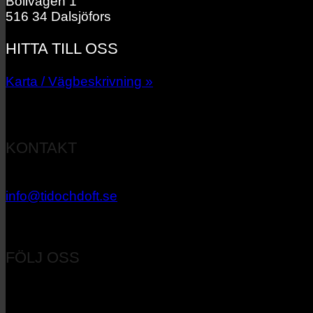
Bollvägen 1
516 34 Dalsjöfors
HITTA TILL OSS
Karta / Vägbeskrivning »
KONTAKT
033 – 27 06 40
info@tidochdoft.se
Orgnr: 556537-7545
FÖLJ OSS