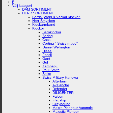
E
Välj kategori
DAM SORTIMENT
HERR SORTIMENT
Bords ,Vägg & Väckar klockor.
Herr Smycken
Klockarmband
Klockor
Barnklockor
Bering
Casio
Certina " Swiss made"
Daniel Wellington
Diesel
Fossil
Gant
Gul
Kampanj.
Paul Smith
Seiko
Swiss Military Hanowa
Afterburn
Avalanche
Defender
DILIGENTER
Falcon
Flagship
Greyhound
Maitre Plongeur Automtic
Majestic Pioneer