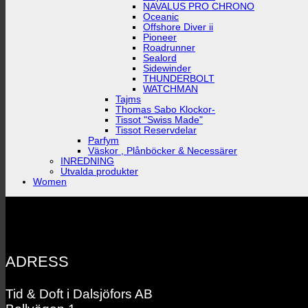
NAVALUS PRO CHRONO
Oceanic
Offshore Diver ii
Pioneer
Roadrunner
Sealord
Sidewinder
THUNDERBOLT
WATCHMAN
Tajms
Thomas Sabo Klockor-
Tissot "Swiss Made"
Tissot Reservdelar
Parfym
Väskor , Plånböcker & Necessärer
INREDNING
Utvalda produkter
Women
ADRESS
Tid & Doft i Dalsjöfors AB