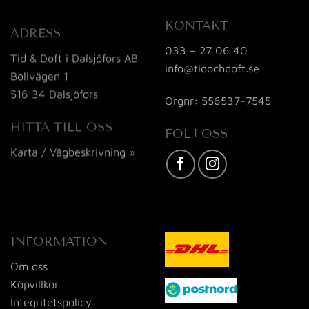
KONTAKT
ADRESS
033 – 27 06 40
Tid & Doft i Dalsjöfors AB
info@tidochdoft.se
Bollvägen 1
516 34 Dalsjöfors
Orgnr: 556537-7545
HITTA TILL OSS
FÖLJ OSS
Karta / Vägbeskrivning »
INFORMATION
Om oss
Köpvillkor
Integritetspolicy