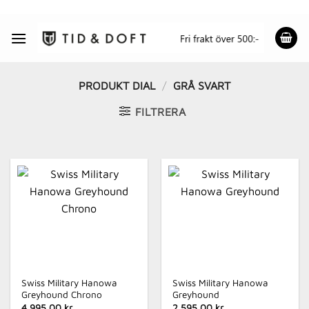
Skip
to
content
PRODUKT DIAL
/
GRÅ SVART
FILTRERA
Swiss Military Hanowa
Swiss Military Hanowa
Greyhound Chrono
Greyhound
4 995.00 kr
2 595.00 kr