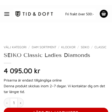
Skip
to
content
VÄLJ KATEGORI
/
DAM SORTIMENT
/
KLOCKOR
/
SEIKO
/
CLASSIC
SEIKO Classic Ladies Diamonds
4 095.00 kr
Priserna är endast tillgängliga online
Denna produkt skickas inom 2–7 dagar. Vi kontaktar dig om det
tar längre tid.
SEIKO Classic Ladies Diamonds mängd