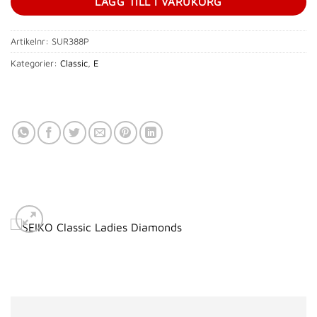
LÄGG TILL I VARUKORG
Artikelnr:
SUR388P
Kategorier:
Classic
,
E