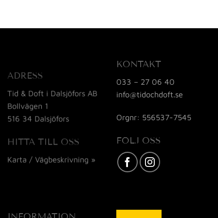
KONTAKT
ADRESS
033 – 27 06 40
Tid & Doft i Dalsjöfors AB
info@tidochdoft.se
Bollvägen 1
Orgnr: 556537-7545
516 34 Dalsjöfors
FÖLJ OSS
HITTA TILL OSS
Karta / Vägbeskrivning »
INFORMATION