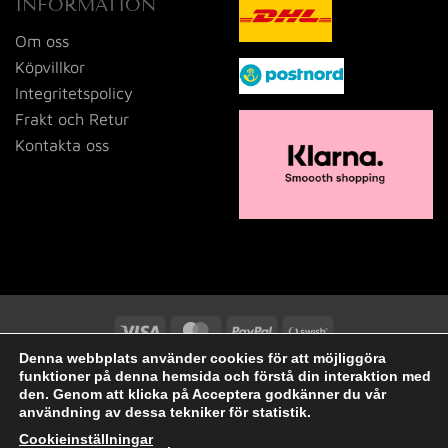
INFORMATION
Om oss
Köpvillkor
Integritetspolicy
Frakt och Retur
Kontakta oss
Visa
MasterCard
PayPal
Swish
(SE)
Denna webbplats använder cookies för att möjliggöra
2026 © Tid och Doft i Dalsjöfors AB
funktioner på denna hemsida och förstå din interaktion med
den. Genom att klicka på Acceptera godkänner du vår
användning av dessa tekniker för statistik.
Cookieinställningar
.