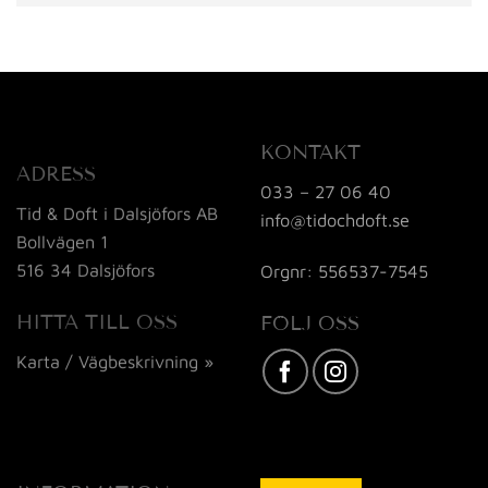
KONTAKT
ADRESS
033 – 27 06 40
Tid & Doft i Dalsjöfors AB
info@tidochdoft.se
Bollvägen 1
516 34 Dalsjöfors
Orgnr: 556537-7545
HITTA TILL OSS
FÖLJ OSS
Karta / Vägbeskrivning »