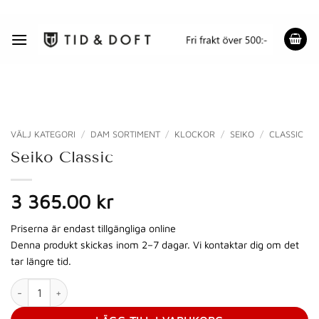
Skip
to
content
VÄLJ KATEGORI
/
DAM SORTIMENT
/
KLOCKOR
/
SEIKO
/
CLASSIC
Seiko Classic
3 365.00 kr
Priserna är endast tillgängliga online
Denna produkt skickas inom 2–7 dagar. Vi kontaktar dig om det
tar längre tid.
Seiko Classic mängd