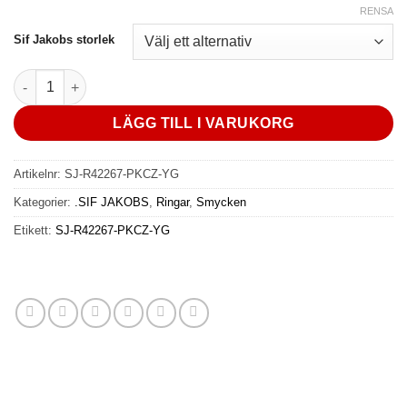
RENSA
Sif Jakobs storlek
RING ROCCANOVA X-GRANDE - 18K GULDPLÄTERING MED ROS
LÄGG TILL I VARUKORG
Artikelnr:
SJ-R42267-PKCZ-YG
Kategorier:
.SIF JAKOBS
,
Ringar
,
Smycken
Etikett:
SJ-R42267-PKCZ-YG