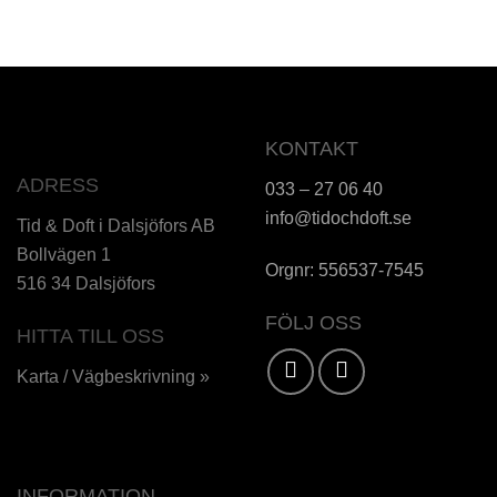
KONTAKT
ADRESS
033 – 27 06 40
info@tidochdoft.se
Tid & Doft i Dalsjöfors AB
Bollvägen 1
Orgnr: 556537-7545
516 34 Dalsjöfors
FÖLJ OSS
HITTA TILL OSS
Karta / Vägbeskrivning »
INFORMATION