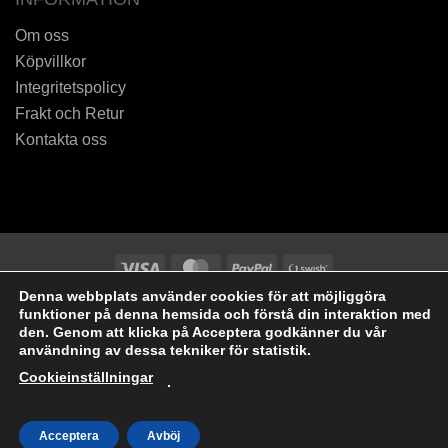
Om oss
Köpvillkor
Integritetspolicy
Frakt och Retur
Kontakta oss
Visa
MasterCard
PayPal
Swish
(SE)
Denna webbplats använder cookies för att möjliggöra
2026 © Tid och Doft i Dalsjöfors AB
funktioner på denna hemsida och förstå din interaktion med
den. Genom att klicka på Acceptera godkänner du vår
användning av dessa tekniker för statistik.
Cookieinställningar
.
Acceptera
Avböj