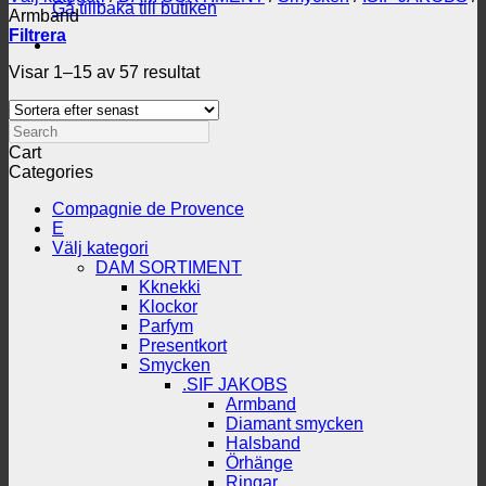
Gå tillbaka till butiken
Armband
Filtrera
Sortera
Visar 1–15 av 57 resultat
efter
senaste
Search
Cart
Categories
Compagnie de Provence
E
Välj kategori
DAM SORTIMENT
Kknekki
Klockor
Parfym
Presentkort
Smycken
.SIF JAKOBS
Armband
Diamant smycken
Halsband
Örhänge
Ringar