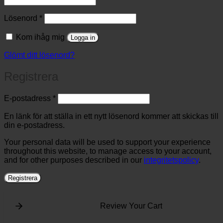
Obligatoriskt
Lösenord
*
Kom ihåg mig
Logga in
Glömt ditt lösenord?
Registrera
Obligatoriskt
E-postadress
*
En länk för att ställa in ett nytt lösenord kommer att skickas till
din e-postadress.
Your personal data will be used to support your experience
throughout this website, to manage access to your account,
and for other purposes described in our
integritetspolicy
.
Registrera
Review Your Cart