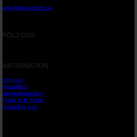
033 – 27 06 40
info@tidochdoft.se
Orgnr: 556537-7545
FÖLJ OSS
INFORMATION
Om oss
Köpvillkor
Integritetspolicy
Frakt och Retur
Kontakta oss