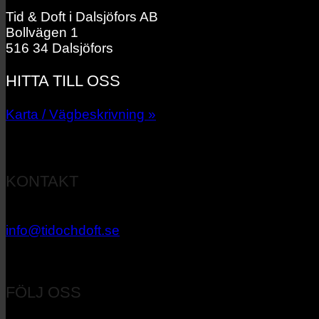
Tid & Doft i Dalsjöfors AB
Bollvägen 1
516 34 Dalsjöfors
HITTA TILL OSS
Karta / Vägbeskrivning »
KONTAKT
033 – 27 06 40
info@tidochdoft.se
Orgnr: 556537-7545
FÖLJ OSS