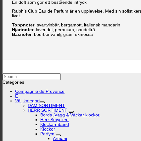
En doft som gör ett bestående intryck
Ralph’s Club Eau de Parfum är en upplevelse. Med sin sofistikera
livet.
Toppnoter
: svartvinbär, bergamott, italiensk mandarin
Hjärtnoter
: lavendel, geranium, sandelträ
Basnoter
: bourbonvanilj, gran, ekmossa
Search
Categories
Compagnie de Provence
E
Välj kategori
DAM SORTIMENT
HERR SORTIMENT
Bords ,Vägg & Väckar klockor.
Herr Smycken
Klockarmband
Klockor
Parfym
Armani