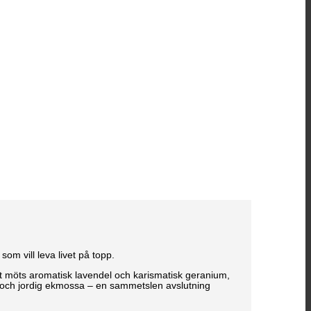
om vill leva livet på topp.
tat möts aromatisk lavendel och karismatisk geranium,
an och jordig ekmossa – en sammetslen avslutning