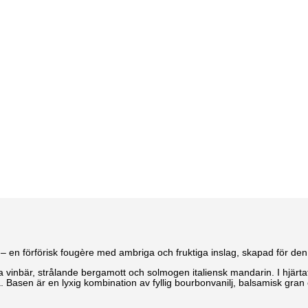
 en förförisk fougère med ambriga och fruktiga inslag, skapad för den s
arta vinbär, strålande bergamott och solmogen italiensk mandarin. I hjär
ä. Basen är en lyxig kombination av fyllig bourbonvanilj, balsamisk gr