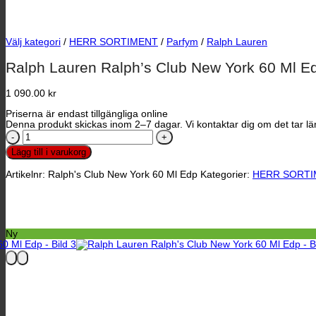
Välj kategori
/
HERR SORTIMENT
/
Parfym
/
Ralph Lauren
Ralph Lauren Ralph’s Club New York 60 Ml E
1 090.00 kr
Priserna är endast tillgängliga online
Denna produkt skickas inom 2–7 dagar. Vi kontaktar dig om det tar län
Ralph
Lauren
Lägg till i varukorg
Ralph's
Club
Artikelnr:
Ralph's Club New York 60 Ml Edp
Kategorier:
HERR SORTI
New
York
60
Ml
Edp
mängd
Ny