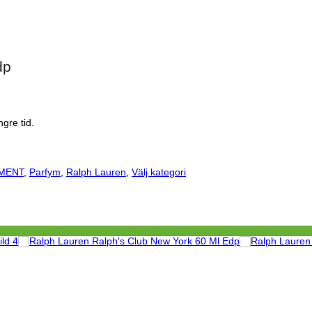
dp
gre tid.
MENT
,
Parfym
,
Ralph Lauren
,
Välj kategori