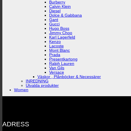
Burberry
Calvin Klein
Diesel
Dolce & Gabbana
Gant
Gucci
Hugo Boss
Jimmy Choo
Karl Lagerfeld
Kenzo
Lacoste
Mont Blanc
Prada
Presentkartong
Ralph Lauren
Van Gils
Versace
Väskor , Plånböcker & Necessärer
INREDNING
Utvalda produkter
Women
ADRESS