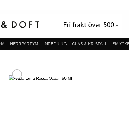
YM
HERRPARFYM
INREDNING
GLAS & KRISTALL
SMYCK