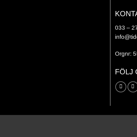
KONT
033 – 2
info@tid
Orgnr: 
FÖLJ
Karta / Vägbeskrivning »