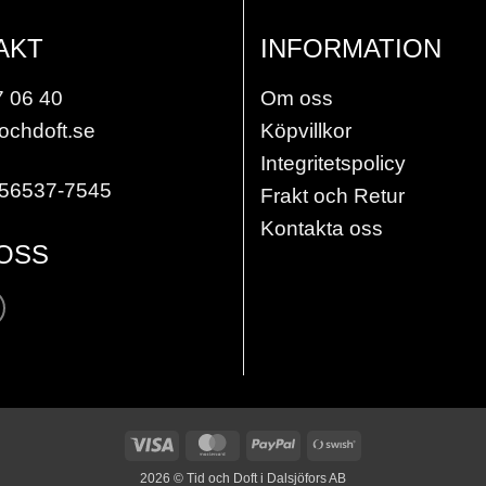
AKT
INFORMATION
7 06 40
Om oss
ochdoft.se
Köpvillkor
Integritetspolicy
556537-7545
Frakt och Retur
Kontakta oss
 OSS
Visa
MasterCard
PayPal
Swish
(SE)
2026 © Tid och Doft i Dalsjöfors AB