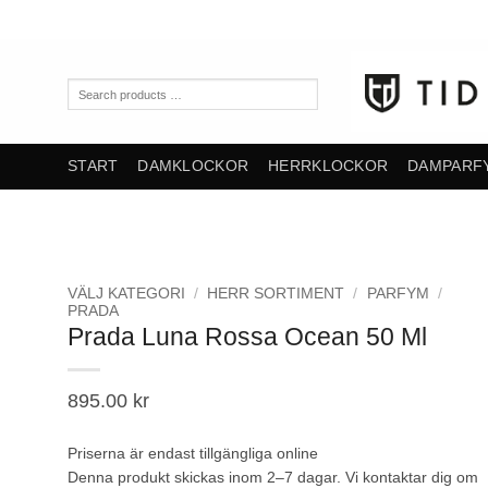
Skip
to
content
Search
products
…
START
DAMKLOCKOR
HERRKLOCKOR
DAMPARF
VÄLJ KATEGORI
/
HERR SORTIMENT
/
PARFYM
/
PRADA
Prada Luna Rossa Ocean 50 Ml
895.00
kr
Priserna är endast tillgängliga online
Denna produkt skickas inom 2–7 dagar. Vi kontaktar dig om