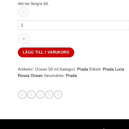
det tar längre tid.
Prada
Luna
Rossa
Ocean
50
Ml
LÄGG TILL I VARUKORG
mängd
Artikelnr:
Ocean 50 ml
Kategori:
Prada
Etikett:
Prada Luna
Rossa Ocean
Varumärke:
Prada