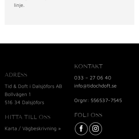
linje.
KONTAKT
ADRESS
033 – 27 06 40
info@tidochdoft.se
Tid & Doft i Dalsjöfors AB
Bollvägen 1
Orgnr: 556537-7545
516 34 Dalsjöfors
FÖLJ OSS
HITTA TILL OSS
Karta / Vägbeskrivning »