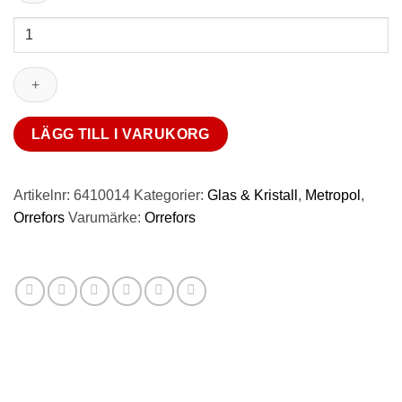
Orrefors
Metropol
champagne
27
cl
mängd
LÄGG TILL I VARUKORG
Artikelnr:
6410014
Kategorier:
Glas & Kristall
,
Metropol
,
Orrefors
Varumärke:
Orrefors