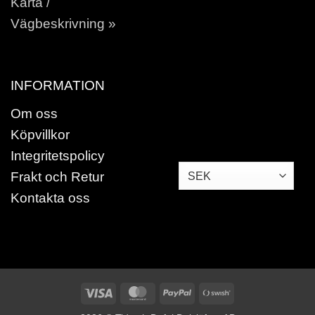
Karta /
Vägbeskrivning »
INFORMATION
Om oss
Köpvillkor
Integritetspolicy
Frakt och Retur
Kontakta oss
Visa
MasterCard
PayPal
Swish
(SE)