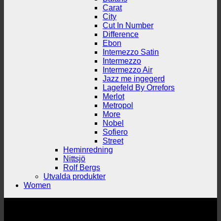
Carat
City
Cut In Number
Difference
Ebon
Intemezzo Satin
Intermezzo
Intermezzo Air
Jazz me ingegerd
Lagefeld By Orrefors
Merlot
Metropol
More
Nobel
Sofiero
Street
Heminredning
Nittsjö
Rolf Bergs
Utvalda produkter
Women