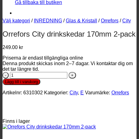
Gå tillbaka till butiken
Välj kategori
/
INREDNING
/
Glas & Kristall
/
Orrefors
/
City
Orrefors City drinkskedar 170mm 2-pack
249.00
kr
Priserna är endast tillgängliga online
Denna produkt skickas inom 2–7 dagar. Vi kontaktar dig om
det tar längre tid.
Orrefors
City
Lägg till i varukorg
drinkskedar
170mm
Artikelnr:
6310302
Kategorier:
City
,
E
Varumärke:
Orrefors
2-
pack
mängd
Finns i lager