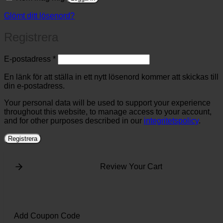
Glömt ditt lösenord?
Registrera
Obligatoriskt
E-postadress
*
En länk för att ställa in ett nytt lösenord kommer att skickas till
din e-postadress.
Your personal data will be used to support your experience
throughout this website, to manage access to your account,
and for other purposes described in our
integritetspolicy
.
Registrera
Review Your Cart
Add Coupon Code