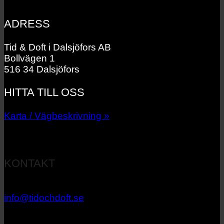
ADRESS
Tid & Doft i Dalsjöfors AB
Bollvägen 1
516 34 Dalsjöfors
HITTA TILL OSS
Karta / Vägbeskrivning »
KONTAKT
033 – 27 06 40
info@tidochdoft.se
Orgnr: 556537-7545