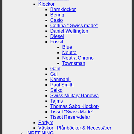
Klockor
Barnklockor
Bering
Casio
Certina " Swiss made"
Daniel Wellington
Diesel
Fossil
Blue
Neutra
Neutra Chrono
Townsman
Gant
Gul
Kampanj.
Paul Smith
Seiko
Swiss Military Hanowa
Tajms
Thomas Sabo Klockor-
Tissot "Swiss Made"
Tissot Reservdelar
Parfym
Väskor , Plånböcker & Necessärer
INREDNING