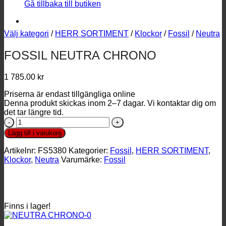
Gå tillbaka till butiken
Välj kategori
/
HERR SORTIMENT
/
Klockor
/
Fossil
/
Neutra
FOSSIL NEUTRA CHRONO
1 785.00
kr
Priserna är endast tillgängliga online
Denna produkt skickas inom 2–7 dagar. Vi kontaktar dig om
det tar längre tid.
FOSSIL
NEUTRA
Lägg till i varukorg
CHRONO
mängd
Artikelnr:
FS5380
Kategorier:
Fossil
,
HERR SORTIMENT
,
Klockor
,
Neutra
Varumärke:
Fossil
Finns i lager!