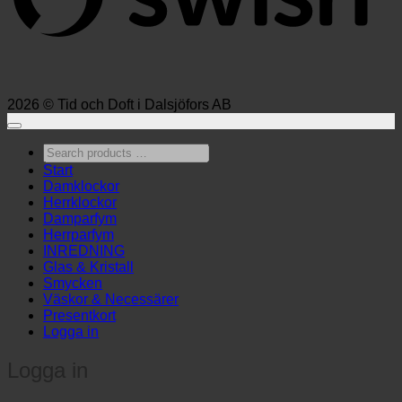
2026 © Tid och Doft i Dalsjöfors AB
Search
products
Start
…
Damklockor
Herrklockor
Damparfym
Herrparfym
INREDNING
Glas & Kristall
Smycken
Väskor & Necessärer
Presentkort
Logga in
Logga in