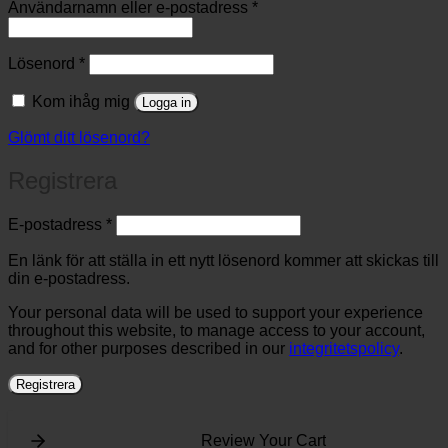
Obligatoriskt
Användarnamn eller e-postadress
*
Obligatoriskt
Lösenord
*
Kom ihåg mig
Logga in
Glömt ditt lösenord?
Registrera
Obligatoriskt
E-postadress
*
En länk för att ställa in ett nytt lösenord kommer att skickas till
din e-postadress.
Your personal data will be used to support your experience
throughout this website, to manage access to your account,
and for other purposes described in our
integritetspolicy
.
Registrera
Review Your Cart