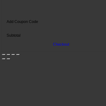
Add Coupon Code
Subtotal
Checkout