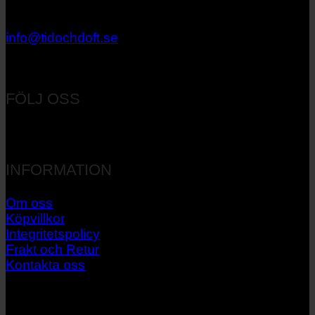
033 – 27 06 40
info@tidochdoft.se
Orgnr: 556537-7545
FÖLJ OSS
INFORMATION
Om oss
Köpvillkor
Integritetspolicy
Frakt och Retur
Kontakta oss