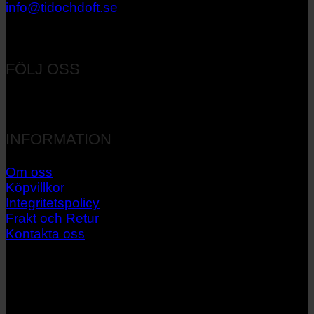
info@tidochdoft.se
Orgnr: 556537-7545
FÖLJ OSS
INFORMATION
Om oss
Köpvillkor
Integritetspolicy
Frakt och Retur
Kontakta oss