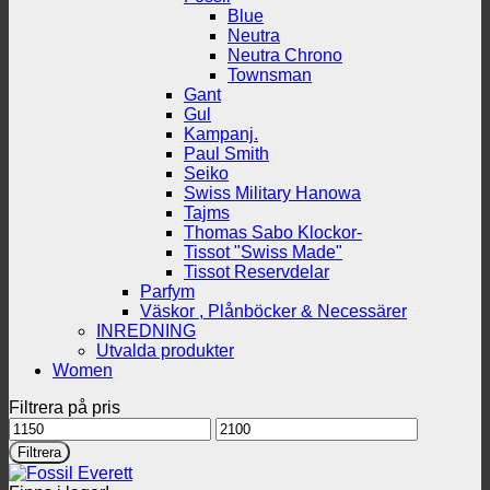
Blue
Neutra
Neutra Chrono
Townsman
Gant
Gul
Kampanj.
Paul Smith
Seiko
Swiss Military Hanowa
Tajms
Thomas Sabo Klockor-
Tissot "Swiss Made"
Tissot Reservdelar
Parfym
Väskor , Plånböcker & Necessärer
INREDNING
Utvalda produkter
Women
Filtrera på pris
Min
Max
pris
pris
Filtrera