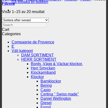
Gå tillbaka till butiken
Filtrera
Sortera
Visar 1–15 av 20 resultat
efter
senaste
Search
Cart
Categories
Compagnie de Provence
E
Välj kategori
DAM SORTIMENT
HERR SORTIMENT
Bords ,Vägg & Väckar klockor.
Herr Smycken
Klockarmband
Klockor
Barnklockor
Bering
Casio
Certina " Swiss made"
Daniel Wellington
Diesel
Fossil