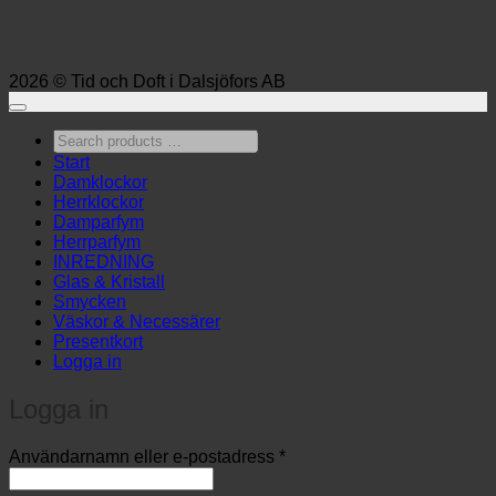
2026 © Tid och Doft i Dalsjöfors AB
Search
products
Start
…
Damklockor
Herrklockor
Damparfym
Herrparfym
INREDNING
Glas & Kristall
Smycken
Väskor & Necessärer
Presentkort
Logga in
Logga in
Obligatoriskt
Användarnamn eller e-postadress
*