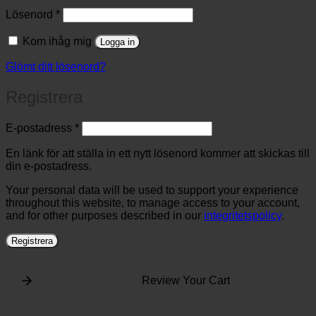
Obligatoriskt
Lösenord
*
Kom ihåg mig
Logga in
Glömt ditt lösenord?
Registrera
Obligatoriskt
E-postadress
*
En länk för att ställa in ett nytt lösenord kommer att skickas till
din e-postadress.
Your personal data will be used to support your experience
throughout this website, to manage access to your account,
and for other purposes described in our
integritetspolicy
.
Registrera
Review Your Cart