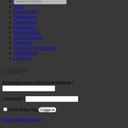
Search
products
Start
…
Damklockor
Herrklockor
Damparfym
Herrparfym
INREDNING
Glas & Kristall
Smycken
Väskor & Necessärer
Presentkort
Logga in
Logga in
Obligatoriskt
Användarnamn eller e-postadress
*
Obligatoriskt
Lösenord
*
Kom ihåg mig
Logga in
Glömt ditt lösenord?