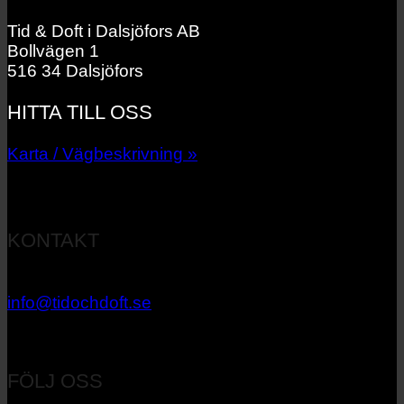
Tid & Doft i Dalsjöfors AB
Bollvägen 1
516 34 Dalsjöfors
HITTA TILL OSS
Karta / Vägbeskrivning »
KONTAKT
033 – 27 06 40
info@tidochdoft.se
Orgnr: 556537-7545
FÖLJ OSS