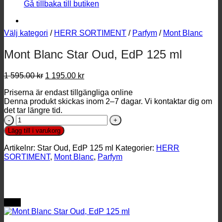
Gå tillbaka till butiken
Välj kategori
/
HERR SORTIMENT
/
Parfym
/
Mont Blanc
Mont Blanc Star Oud, EdP 125 ml
Det
Det
1 595.00
kr
1 195.00
kr
ursprungliga
nuvarande
Priserna är endast tillgängliga online
priset
priset
Denna produkt skickas inom 2–7 dagar. Vi kontaktar dig om
var:
är:
det tar längre tid.
1
1
Mont
595.00 kr.
195.00 kr.
Blanc
Lägg till i varukorg
Star
Oud,
Artikelnr:
Star Oud, EdP 125 ml
Kategorier:
HERR
EdP
SORTIMENT
,
Mont Blanc
,
Parfym
125
ml
mängd
REA