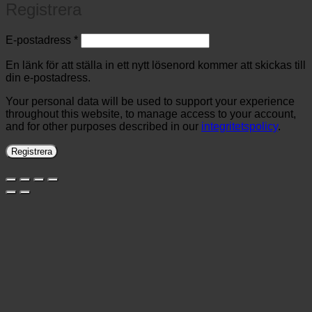
Registrera
Obligatoriskt
E-postadress
*
En länk för att ställa in ett nytt lösenord kommer att skickas till
din e-postadress.
Your personal data will be used to support your experience
throughout this website, to manage access to your account,
and for other purposes described in our
integritetspolicy
.
Registrera