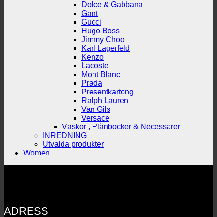
Dolce & Gabbana
Gant
Gucci
Hugo Boss
Jimmy Choo
Karl Lagerfeld
Kenzo
Lacoste
Mont Blanc
Prada
Presentkartong
Ralph Lauren
Van Gils
Versace
Väskor , Plånböcker & Necessärer
INREDNING
Utvalda produkter
Women
ADRESS