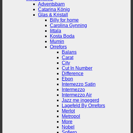
Adventsbarn
Catarina König
Glas & Kristall
Billy for home
Carolina Gynning
Iittala
Kosta Boda
Mumin
Orrefors
Balans
Carat
City
Cut In Number
Difference
Ebon
Intemezzo Satin
Intermezzo
Intermezzo Air
Jazz me ingegerd
Lagefeld By Orrefors
Merlot
Metropol
More
Nobel
Sofiero