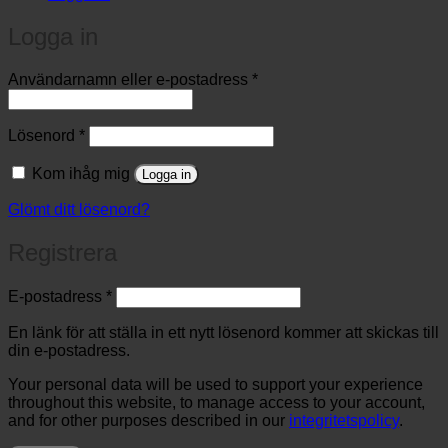
Logga in
Obligatoriskt
Användarnamn eller e-postadress
*
Obligatoriskt
Lösenord
*
Kom ihåg mig
Logga in
Glömt ditt lösenord?
Registrera
Obligatoriskt
E-postadress
*
En länk för att ställa in ett nytt lösenord kommer att skickas till
din e-postadress.
Your personal data will be used to support your experience
throughout this website, to manage access to your account,
and for other purposes described in our
integritetspolicy
.