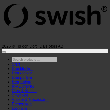
2026 © Tid och Doft i Dalsjöfors AB
Search
products
Start
…
Damklockor
Herrklockor
Damparfym
Herrparfym
INREDNING
Glas & Kristall
Smycken
Väskor & Necessärer
Presentkort
Logga in