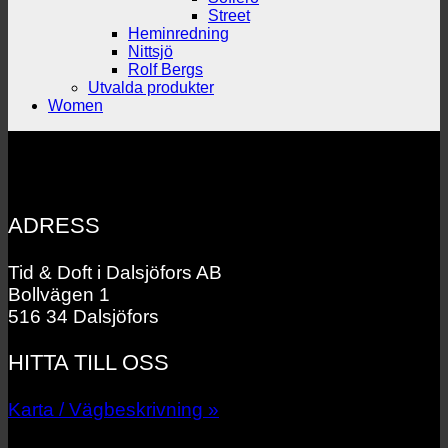
Street
Heminredning
Nittsjö
Rolf Bergs
Utvalda produkter
Women
ADRESS
Tid & Doft i Dalsjöfors AB
Bollvägen 1
516 34 Dalsjöfors
HITTA TILL OSS
Karta / Vägbeskrivning »