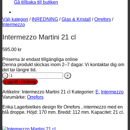
Gå tillbaka till butiken
Välj kategori
/
INREDNING
/
Glas & Kristall
/
Orrefors
/
Intermezzo
Intermezzo Martini 21 cl
595.00
kr
Priserna är endast tillgängliga online
Denna produkt skickas inom 2–7 dagar. Vi kontaktar dig om
det tar längre tid.
Intermezzo
Martini
Lägg till i varukorg
21
cl
Artikelnr:
Intermezzo Martini 21 cl
Kategorier:
E
,
Intermezzo
mängd
Varumärke:
Orrefors
Erika Lagerbielkes design för Orrefors , intermezzo med en
blå droppe. Höjd: 170 mm. Bredd: 112 mm. Kapacitet: 21 cl.