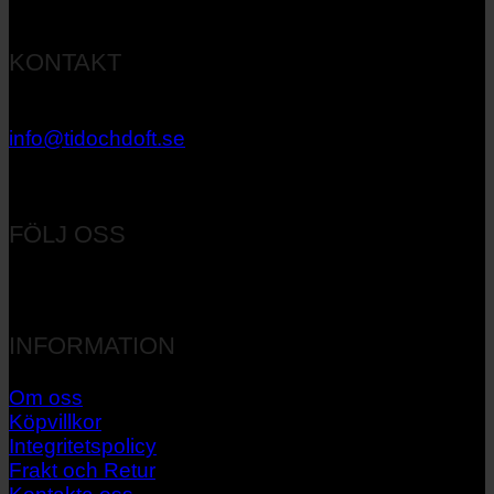
KONTAKT
033 – 27 06 40
info@tidochdoft.se
Orgnr: 556537-7545
FÖLJ OSS
INFORMATION
Om oss
Köpvillkor
Integritetspolicy
Frakt och Retur