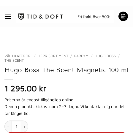
Skip
to
content
VÄLJ KATEGORI
/
HERR SORTIMENT
/
PARFYM
/
HUGO BOSS
/
THE SCENT
Hugo Boss The Scent Magnetic 100 ml
1 295.00 kr
Priserna är endast tillgängliga online
Denna produkt skickas inom 2–7 dagar. Vi kontaktar dig om det
tar längre tid.
Hugo Boss The Scent Magnetic 100 ml mängd