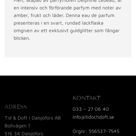
en intensiv och förförande parfym med noter av
amber, frukt och läder. Denna eau de parfum
presenteras i en svart, rundad lackflaska
omgiven av ett exklusivt guldglitter som fångar
blicken.
KONTAKT
ADRESS
033 – 27 06 40
info@tidochdoft.se
Tid & Doft i Dalsjöfors AB
Bollvägen 1
Orgnr: 556537-7545
516 34 Dalsjöfors