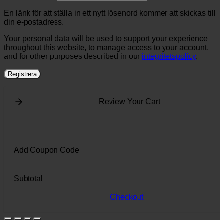
En länk för att ställa in ett nytt lösenord kommer att skickas till
din e-postadress.
Your personal data will be used to support your experience
throughout this website, to manage access to your account,
and for other purposes described in our
integritetspolicy
.
Registrera
Review Your Cart
Add Coupon Code
Subtotal
Checkout