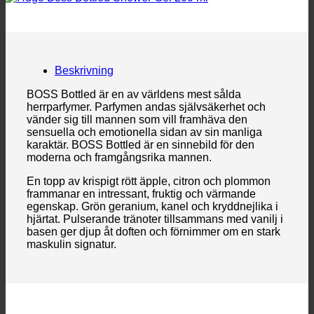
Beskrivning
BOSS Bottled är en av världens mest sålda
herrparfymer. Parfymen andas självsäkerhet och
vänder sig till mannen som vill framhäva den
sensuella och emotionella sidan av sin manliga
karaktär. BOSS Bottled är en sinnebild för den
moderna och framgångsrika mannen.
En topp av krispigt rött äpple, citron och plommon
frammanar en intressant, fruktig och värmande
egenskap. Grön geranium, kanel och kryddnejlika i
hjärtat. Pulserande tränoter tillsammans med vanilj i
basen ger djup åt doften och förnimmer om en stark
maskulin signatur.