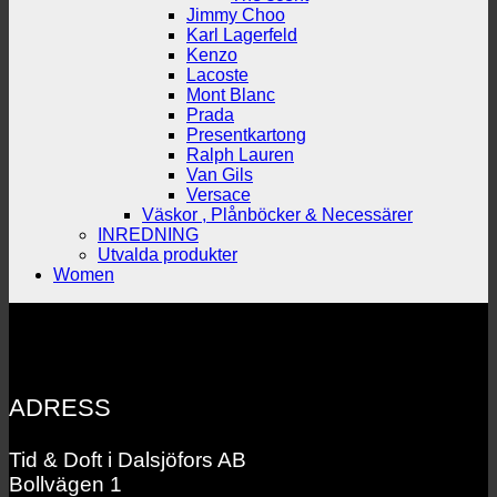
Jimmy Choo
Karl Lagerfeld
Kenzo
Lacoste
Mont Blanc
Prada
Presentkartong
Ralph Lauren
Van Gils
Versace
Väskor , Plånböcker & Necessärer
INREDNING
Utvalda produkter
Women
ADRESS
Tid & Doft i Dalsjöfors AB
Bollvägen 1