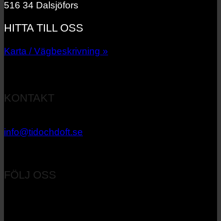
516 34 Dalsjöfors
HITTA TILL OSS
Karta / Vägbeskrivning »
KONTAKT
033 – 27 06 40
info@tidochdoft.se
Orgnr: 556537-7545
FÖLJ OSS