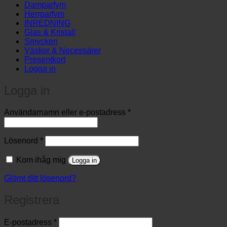
Damparfym
Herrparfym
INREDNING
Glas & Kristall
Smycken
Väskor & Necessärer
Presentkort
Logga in
Logga in
Obligatoriskt
Användarnamn eller e-postadress
*
Obligatoriskt
Lösenord
*
Kom ihåg mig
Logga in
Glömt ditt lösenord?
Registrera
Obligatoriskt
E-postadress
*