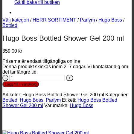
Gå tillbaka till butiken
Välj kategori
/
HERR SORTIMENT
/
Parfym
/
Hugo Boss
/
Bottled
Hugo Boss Bottled Shower Gel 200 ml
359.00
kr
Priserna är endast tillgängliga online
Denna produkt skickas inom 2–7 dagar. Vi kontaktar dig om
det tar längre tid.
Hugo
Boss
Lägg till i varukorg
Bottled
Shower
Artikelnr:
Hugo Boss Bottled Shower Gel 200 ml
Kategorier:
Gel
Bottled
,
Hugo Boss
,
Parfym
Etikett:
Hugo Boss Bottled
200
Shower Gel 200 ml
Varumärke:
Hugo Boss
ml
mängd